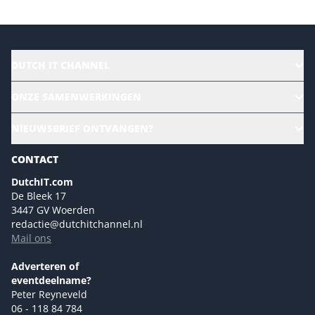
DUTCH IT CHANNEL
Alle evenementen
ONZE SAMENWERKINGEN
Ons team
CloudLunch
NIEUWSBRIEF ONTVANGEN?
Homepage
Gartner
Magazines
CONTACT
NL Digital
Colofon
DutchIT.com
Marketingmogelijkheden 2026
De Bleek 17
Eventmogelijkheden 2026
3447 GV Woerden
redactie@dutchitchannel.nl
Advertising opportunities 2026 ENG
Mail ons
Event opportunities 2026 ENG
Versturen
Adverteren of
eventdeelname?
Peter Reyneveld
06 - 118 84 784