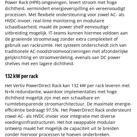
Power Rack (HPR)-omgevingen, levert stroom met hoge
dichtheid, vermindert energieverspilling en vereenvoudigt
processen. Met flexibele ondersteuning voor zowel AC- als
HVDC-invoer, real-time monitoring en modulaire
schaalbaarheid, maakt de power shelf eenvoudige
uitbreiding mogelijk. IT-teams kunnen hiermee voldoen aan
de groeiende stroomvraag zonder extra complexiteit of
gebruik van rackruimte. Het systeem onderscheidt zich van
traditionele AC-noodstroomvoorzieningen met afzonderlijke
gelijkrichting en stroomverdeling, evenals van DC power
shelves met een lagere dichtheid.
132 kW per rack
Het Vertiv PowerDirect Rack kan 132 kW per rack leveren met
N+N redundantie, waardoor implementaties met hoge
dichtheid mogelijk zijn met een schaalbare en
ruimtebesparende stroomarchitectuur. De maximale energie-
efficiëntie bedraagt 97,5%. Het PowerDirect Rack ondersteunt
zowel AC- als HVDC-invoer voor integratie met diverse
voedingsinfrastructuren. Het hot swappable modulair
ontwerp maakt het mogelijk de capaciteit uit te breiden
zonder hiervoor processen te hoeven onderbreken.