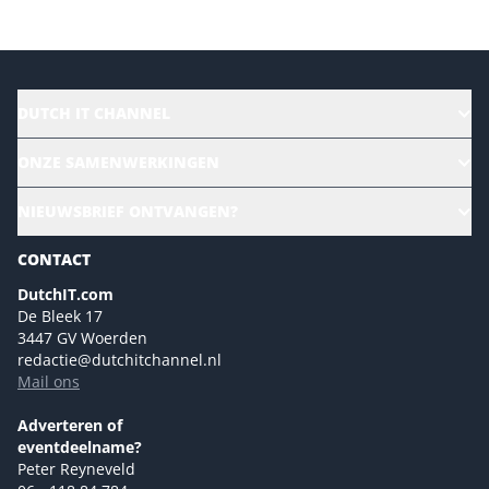
DUTCH IT CHANNEL
Alle evenementen
ONZE SAMENWERKINGEN
Ons team
CloudLunch
NIEUWSBRIEF ONTVANGEN?
Homepage
Gartner
Magazines
CONTACT
NL Digital
Colofon
DutchIT.com
Marketingmogelijkheden 2026
De Bleek 17
Eventmogelijkheden 2026
3447 GV Woerden
redactie@dutchitchannel.nl
Advertising opportunities 2026 ENG
Mail ons
Event opportunities 2026 ENG
Versturen
Adverteren of
eventdeelname?
Peter Reyneveld