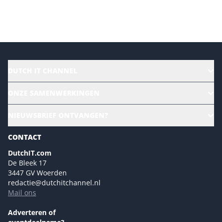
Versturen
DUTCH IT CHANNEL
Alle evenementen
ONZE SAMENWERKINGEN
Ons team
CloudLunch
NIEUWSBRIEF ONTVANGEN?
Homepage
Gartner
Magazines
CONTACT
NL Digital
Colofon
DutchIT.com
Marketingmogelijkheden 2026
De Bleek 17
Eventmogelijkheden 2026
3447 GV Woerden
redactie@dutchitchannel.nl
Advertising opportunities 2026 ENG
Mail ons
Event opportunities 2026 ENG
Versturen
Adverteren of