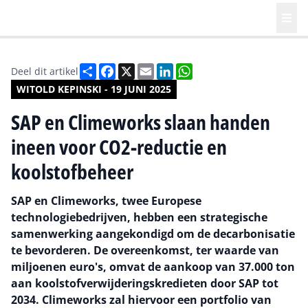
Deel
Facebook
X
Email
LinkedIn
WhatsApp
Deel dit artikel
WITOLD KEPINSKI - 19 JUNI 2025
SAP en Climeworks slaan handen
ineen voor CO2-reductie en
koolstofbeheer
SAP en Climeworks, twee Europese
technologiebedrijven, hebben een strategische
samenwerking aangekondigd om de decarbonisatie
te bevorderen. De overeenkomst, ter waarde van
miljoenen euro's, omvat de aankoop van 37.000 ton
aan koolstofverwijderingskredieten door SAP tot
2034. Climeworks zal hiervoor een portfolio van