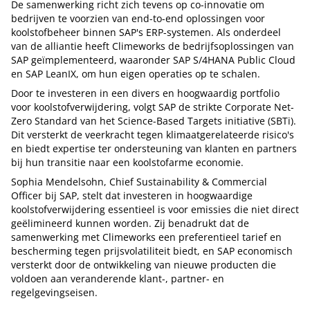
De samenwerking richt zich tevens op co-innovatie om
bedrijven te voorzien van end-to-end oplossingen voor
koolstofbeheer binnen SAP's ERP-systemen. Als onderdeel
van de alliantie heeft Climeworks de bedrijfsoplossingen van
SAP geïmplementeerd, waaronder SAP S/4HANA Public Cloud
en SAP LeanIX, om hun eigen operaties op te schalen.
Door te investeren in een divers en hoogwaardig portfolio
voor koolstofverwijdering, volgt SAP de strikte Corporate Net-
Zero Standard van het Science-Based Targets initiative (SBTi).
Dit versterkt de veerkracht tegen klimaatgerelateerde risico's
en biedt expertise ter ondersteuning van klanten en partners
bij hun transitie naar een koolstofarme economie.
Sophia Mendelsohn, Chief Sustainability & Commercial
Officer bij SAP, stelt dat investeren in hoogwaardige
koolstofverwijdering essentieel is voor emissies die niet direct
geëlimineerd kunnen worden. Zij benadrukt dat de
samenwerking met Climeworks een preferentieel tarief en
bescherming tegen prijsvolatiliteit biedt, en SAP economisch
versterkt door de ontwikkeling van nieuwe producten die
voldoen aan veranderende klant-, partner- en
regelgevingseisen.