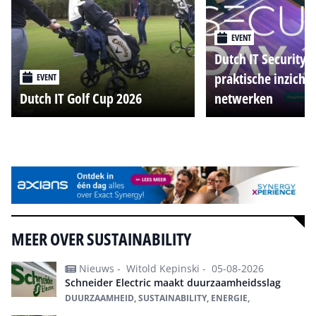
EVENT
Dutch IT Security 
praktische inzicht
EVENT
Dutch IT Golf Cup 2026
netwerken
Alle events
MEER OVER SUSTAINABILITY
Nieuws -
Witold Kepinski -
05-08-2026
Schneider Electric maakt duurzaamheidsslag
DUURZAAMHEID, SUSTAINABILITY, ENERGIE,