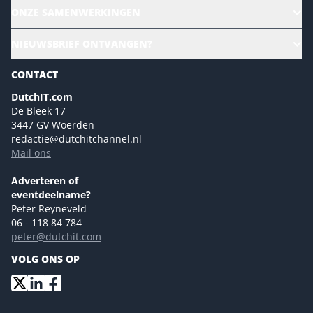
Alle evenementen
ONZE SAMENWERKINGEN
Ons team
CloudLunch
NIEUWSBRIEF ONTVANGEN?
Homepage
Gartner
Magazines
CONTACT
NL Digital
Colofon
DutchIT.com
Marketingmogelijkheden 2026
De Bleek 17
Eventmogelijkheden 2026
3447 GV Woerden
redactie@dutchitchannel.nl
Advertising opportunities 2026 ENG
Mail ons
Event opportunities 2026 ENG
Versturen
Adverteren of
eventdeelname?
Peter Reyneveld
06 - 118 84 784
peter@dutchit.com
VOLG ONS OP