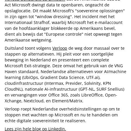
Act Microsoft dwingt data te openbaren, ongeacht de
opslaglocatie. Dit maakt Microsoft's "soevereine oplossingen"
in zijn ogen tot "window dressing". Het incident met het
Internationaal Strafhof, waarbij Microsoft het e-mailaccount
van de hoofdaanklager blokkeerde op Amerikaans bevel,
dient als bewijs dat "Europese controle" niet opweegt tegen
Amerikaanse wetgeving.
Duitsland toont volgens
Verloop
de weg door massaal over te
stappen op alternatieven. Hij pleit voor een soortgelijke
beweging in Nederland en presenteert een complete
Microsoft Exit-strategie. Deze omvat het gebruik van de VNG
Haven standaard, Nederlandse alternatieven voor AI/machine
learning (UbiOps, Gradient Data Science, UTF.ai),
cloudinfrastructuur (Intermax, Previder, Solvinity, KPN
CloudNL), nationale AI-infrastructuur (GPT-NL, SURF Snellius)
en vervangingen voor Office 365, zoals LibreOffice, Open-
Xchange, Nextcloud, en Element/Matrix.
Verloop roept Nederlandse overheidsinstellingen op om te
stoppen met wachten op Microsoft en nu te handelen om
echte digitale soevereiniteit te realiseren.
Lees zijn hele blog op LinkedIn.