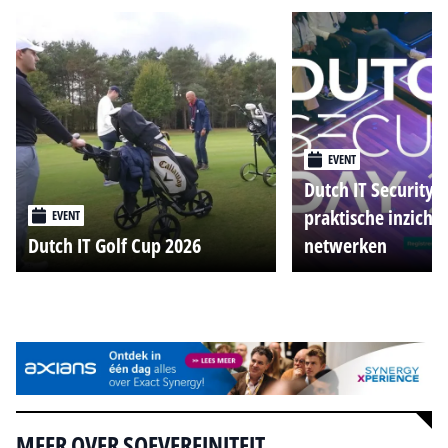
EVENT
Dutch IT Security 
praktische inzicht
EVENT
Dutch IT Golf Cup 2026
netwerken
Alle events
MEER OVER SOEVEREINITEIT