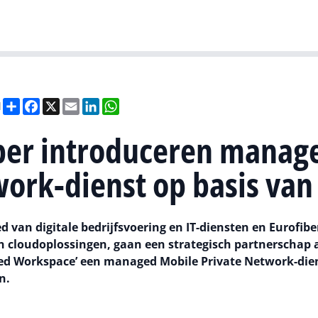
Gartner
I
Deel
Facebook
X
Email
LinkedIn
WhatsApp
l
ber introduceren manag
ork-dienst op basis van
 van digitale bedrijfsvoering en IT-diensten en Eurofibe
en cloudoplossingen, gaan een strategisch partnerschap 
ed Workspace’ een managed Mobile Private Network-die
n.