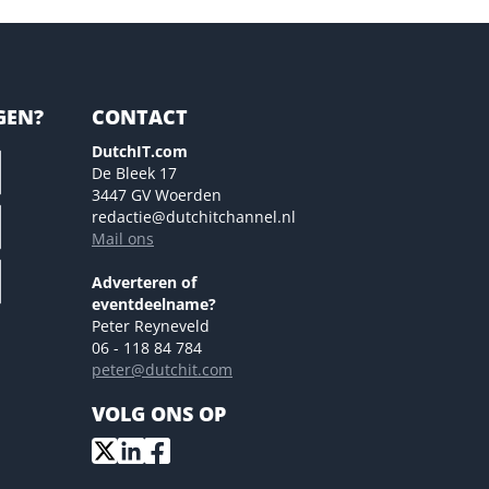
GEN?
CONTACT
DutchIT.com
De Bleek 17
3447 GV Woerden
redactie@dutchitchannel.nl
Mail ons
Adverteren of
eventdeelname?
Peter Reyneveld
06 - 118 84 784
peter@dutchit.com
VOLG ONS OP