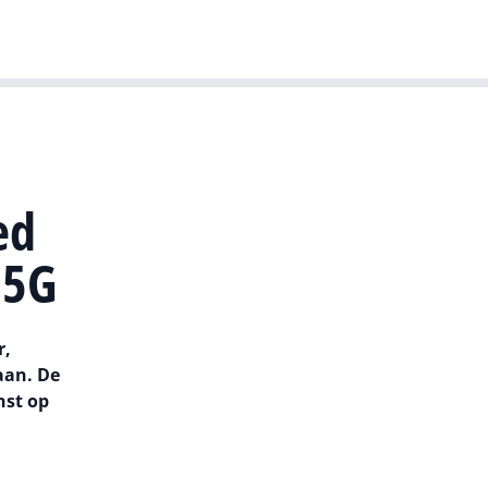
T-agenda
Meer
Dutch IT Leaders
ed
 5G
r,
aan. De
nst op