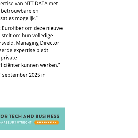
xpertise van NTT DATA met
e, betrouwbare en
aties mogelijk.”
t Eurofiber om deze nieuwe
 stelt om hun volledige
ersveld, Managing Director
eerde expertise biedt
private
fficiënter kunnen werken.”
f september 2025 in