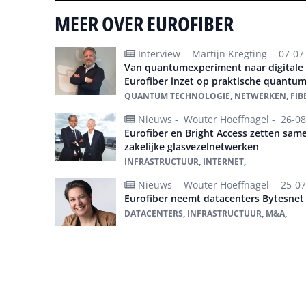
MEER OVER EUROFIBER
Interview -
Martijn Kregting -
07-07
Van quantumexperiment naar digitale 
Eurofiber inzet op praktische quant
QUANTUM TECHNOLOGIE, NETWERKEN, FIBE
Nieuws -
Wouter Hoeffnagel -
26-08
Eurofiber en Bright Access zetten sam
zakelijke glasvezelnetwerken
INFRASTRUCTUUR, INTERNET,
Nieuws -
Wouter Hoeffnagel -
25-07
Eurofiber neemt datacenters Bytesnet
DATACENTERS, INFRASTRUCTUUR, M&A,
Alles over Eurofiber