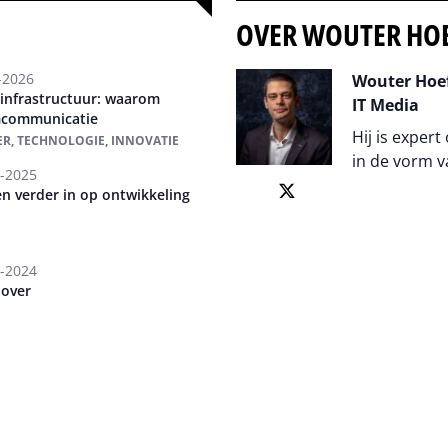
OVER WOUTER HO
-2026
Wouter Hoef
infrastructuur: waarom
IT Media
umcommunicatie
Hij is expert
R, TECHNOLOGIE, INNOVATIE
in de vorm v
-2025
en verder in op ontwikkeling
Auteur pagi
-2024
 over