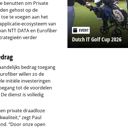
te benutten om Private
rden gehost op de
 toe te voegen aan het
 applicatie-ecosysteem van
van NTT DATA en Eurofiber
EVENT
trategieën verder
Dutch IT Golf Cup 2026
edrag
andelijks bedrag toegang
urofiber willen zo de
e initiële investeringen
toegang tot de voordelen
 De dienst is volledig
ten private draadloze
waliteit,” zegt Paul
and. “Door onze open