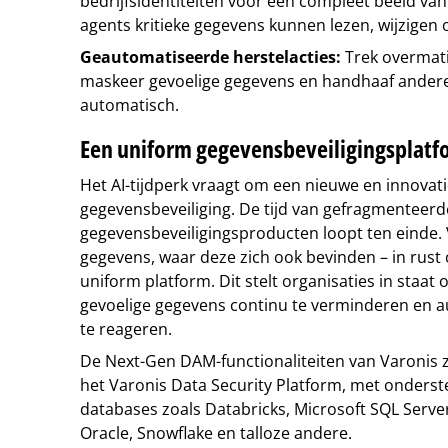
bedrijfsidentiteiten voor een compleet beeld van
agents kritieke gegevens kunnen lezen, wijzigen 
Geautomatiseerde herstelacties:
Trek overmat
maskeer gevoelige gegevens en handhaaf andere 
automatisch.
Een uniform gegevensbeveiligingsplatf
Het AI-tijdperk vraagt om een nieuwe en innovat
gegevensbeveiliging. De tijd van gefragmenteerd
gegevensbeveiligingsproducten loopt ten einde.
gegevens, waar deze zich ook bevinden – in rust 
uniform platform. Dit stelt organisaties in staat
gevoelige gegevens continu te verminderen en 
te reageren.
De Next-Gen DAM-functionaliteiten van Varonis z
het Varonis Data Security Platform, met onderst
databases zoals Databricks, Microsoft SQL Serv
Oracle, Snowflake en talloze andere.