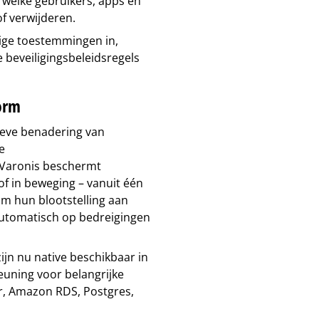
 welke gebruikers, apps en
of verwijderen.
ige toestemmingen in,
beveiligingsbeleidsregels
orm
ieve benadering van
e
 Varonis beschermt
of in beweging – vanuit één
 om hun blootstelling aan
automatisch op bedreigingen
ijn nu native beschikbaar in
euning voor belangrijke
er, Amazon RDS, Postgres,