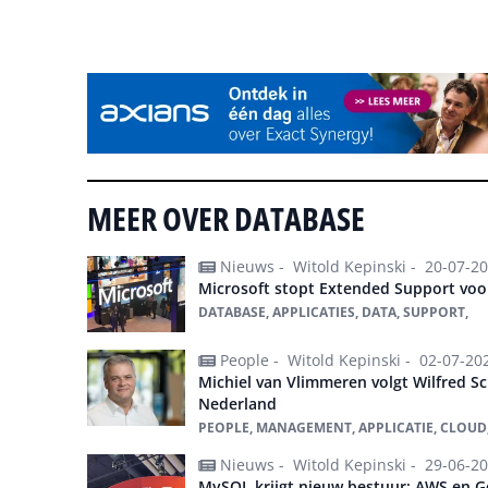
Tip de redactie
MEER OVER DATABASE
Nieuws -
Witold Kepinski -
20-07-2
Microsoft stopt Extended Support voo
DATABASE, APPLICATIES, DATA, SUPPORT,
People -
Witold Kepinski -
02-07-20
Michiel van Vlimmeren volgt Wilfred S
Nederland
PEOPLE, MANAGEMENT, APPLICATIE, CLOUD
Nieuws -
Witold Kepinski -
29-06-2
MySQL krijgt nieuw bestuur: AWS en Go