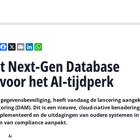
Gartner
I
Deel
Facebook
X
Email
LinkedIn
WhatsApp
rt Next-Gen Database
voor het AI-tijdperk
n gegevensbeveiliging, heeft vandaag de lancering aange
oring (DAM). Dit is een nieuwe, cloud-native benaderin
mplementeerd en de uitdagingen van oudere systemen in
n van compliance aanpakt.
Ai