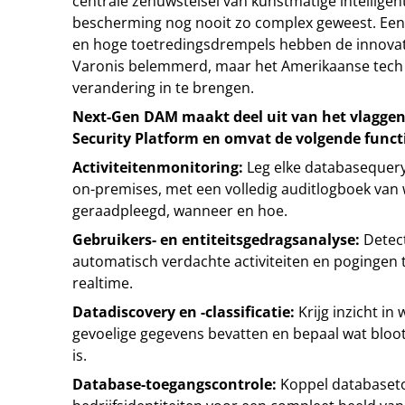
centrale zenuwstelsel van kunstmatige intelligenti
bescherming nog nooit zo complex geweest. Een
en hoge toetredingsdrempels hebben de innovat
Varonis belemmerd, maar het Amerikaanse tech be
verandering in te brengen.
Next-Gen DAM maakt deel uit van het vlaggen
Security Platform en omvat de volgende functi
Activiteitenmonitoring:
Leg elke databasequery 
on-premises, met een volledig auditlogboek van 
geraadpleegd, wanneer en hoe.
Gebruikers- en entiteitsgedragsanalyse:
Detect
automatisch verdachte activiteiten en pogingen to
realtime.
Datadiscovery en -classificatie:
Krijg inzicht i
gevoelige gegevens bevatten en bepaal wat blootge
is.
Database-toegangscontrole:
Koppel databaset