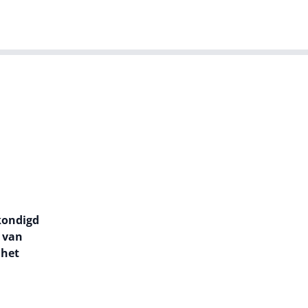
T-agenda
Meer
Dutch IT Leaders
kondigd
g van
 het