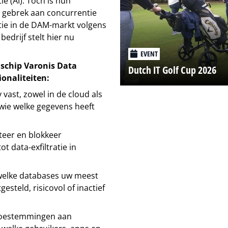
e (AI). Toch is hun
 gebrek aan concurrentie
ie in de DAM-markt volgens
drijf stelt hier nu
EVENT
schip Varonis Data
Dutch IT Golf Cup 2026
onaliteiten:
vast, zowel in de cloud als
wie welke gegevens heeft
eer en blokkeer
t data-exfiltratie in
n welke databases uw meest
steld, risicovol of inactief
oestemmingen aan