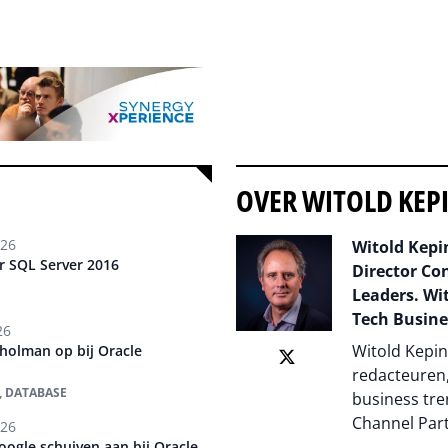
OVER WITOLD KEP
026
Witold Kepin
r SQL Server 2016
Director Co
Leaders. Wit
Tech Busine
26
Witold Kepin
cholman op bij Oracle
redacteuren,
, DATABASE
business tre
Channel Par
026
ogle schuiven aan bij Oracle