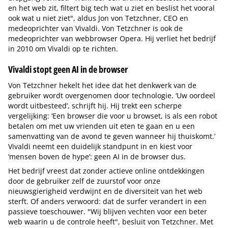
en het web zit, filtert big tech wat u ziet en beslist het vooral
ook wat u niet ziet", aldus Jon von Tetzchner, CEO en
medeoprichter van Vivaldi. Von Tetzchner is ook de
medeoprichter van webbrowser Opera. Hij verliet het bedrijf
in 2010 om Vivaldi op te richten.
Vivaldi stopt geen AI in de browser
Von Tetzchner hekelt het idee dat het denkwerk van de
gebruiker wordt overgenomen door technologie. ‘Uw oordeel
wordt uitbesteed’, schrijft hij. Hij trekt een scherpe
vergelijking: ‘Een browser die voor u browset, is als een robot
betalen om met uw vrienden uit eten te gaan en u een
samenvatting van de avond te geven wanneer hij thuiskomt.’
Vivaldi neemt een duidelijk standpunt in en kiest voor
‘mensen boven de hype’: geen AI in de browser dus.
Het bedrijf vreest dat zonder actieve online ontdekkingen
door de gebruiker zelf de zuurstof voor onze
nieuwsgierigheid verdwijnt en de diversiteit van het web
sterft. Of anders verwoord: dat de surfer verandert in een
passieve toeschouwer. "Wij blijven vechten voor een beter
web waarin u de controle heeft", besluit von Tetzchner. Met