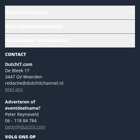
DUTCH IT CHANNEL
Alle evenementen
ONZE SAMENWERKINGEN
Ons team
CloudLunch
NIEUWSBRIEF ONTVANGEN?
Homepage
Gartner
Magazines
CONTACT
NL Digital
Colofon
DutchIT.com
Marketingmogelijkheden 2026
De Bleek 17
Eventmogelijkheden 2026
3447 GV Woerden
redactie@dutchitchannel.nl
Advertising opportunities 2026 ENG
Mail ons
Event opportunities 2026 ENG
Versturen
Adverteren of
eventdeelname?
Peter Reyneveld
06 - 118 84 784
peter@dutchit.com
VOLG ONS OP