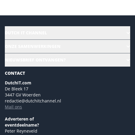
DUTCH IT CHANNEL
Alle evenementen
ONZE SAMENWERKINGEN
Ons team
CloudLunch
NIEUWSBRIEF ONTVANGEN?
Homepage
Gartner
Magazines
CONTACT
NL Digital
Colofon
DutchIT.com
Marketingmogelijkheden 2026
De Bleek 17
Eventmogelijkheden 2026
3447 GV Woerden
redactie@dutchitchannel.nl
Advertising opportunities 2026 ENG
Mail ons
Event opportunities 2026 ENG
Versturen
Adverteren of
eventdeelname?
Peter Reyneveld