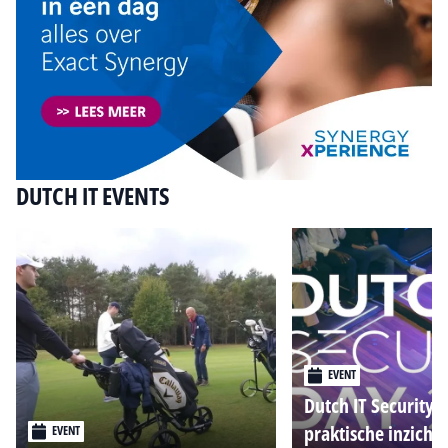
DUTCH IT EVENTS
EVENT
Dutch IT Security 
praktische inzicht
EVENT