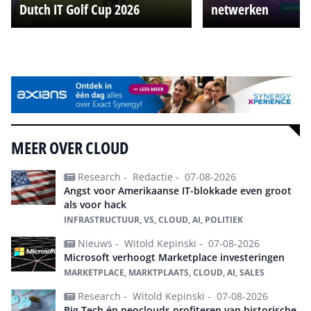
Dutch IT Golf Cup 2026
netwerken
Alle events
MEER OVER CLOUD
Research -
Redactie -
07-08-2026
Angst voor Amerikaanse IT-blokkade even groot
als voor hack
INFRASTRUCTUUR, VS, CLOUD, AI, POLITIEK
Nieuws -
Witold Kepinski -
07-08-2026
Microsoft verhoogt Marketplace investeringen
MARKETPLACE, MARKTPLAATS, CLOUD, AI, SALES
Research -
Witold Kepinski -
07-08-2026
Big Tech én neoclouds profiteren van historische