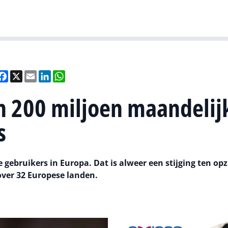
Gartner
I
eel
Facebook
X
Email
LinkedIn
WhatsApp
n 200 miljoen maandelij
s
gebruikers in Europa. Dat is alweer een stijging ten opz
over 32 Europese landen.