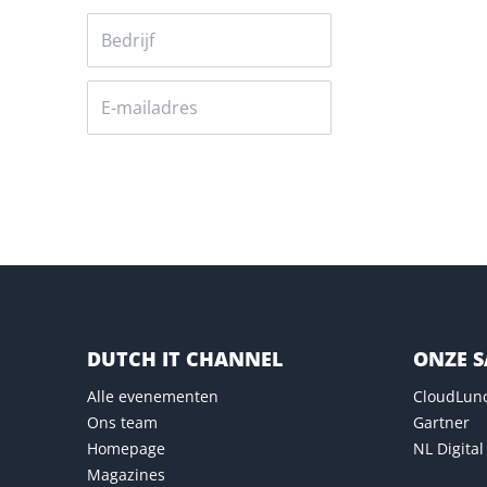
Versturen
DUTCH IT CHANNEL
ONZE 
Alle evenementen
CloudLun
Ons team
Gartner
Homepage
NL Digital
Magazines