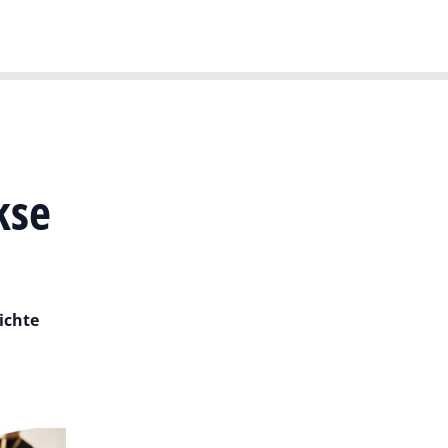
T-agenda
Meer
Dutch IT Leaders
kse
ichte