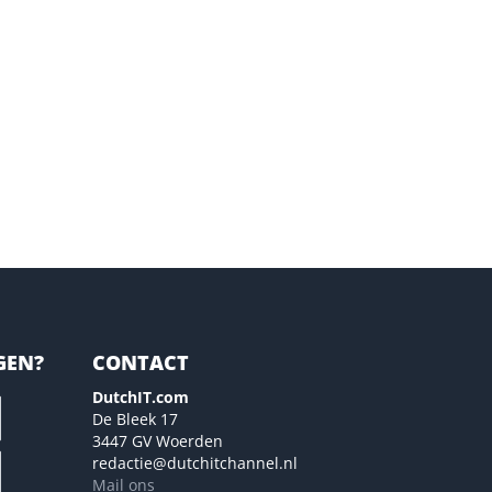
GEN?
CONTACT
DutchIT.com
De Bleek 17
3447 GV Woerden
redactie@dutchitchannel.nl
Mail ons