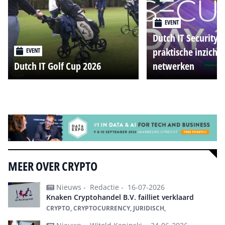
EVENT
Dutch IT Security 
praktische inzicht
EVENT
Dutch IT Golf Cup 2026
netwerken
Alle events
MEER OVER CRYPTO
Nieuws -
Redactie -
16-07-2026
Knaken Cryptohandel B.V. failliet verklaard
CRYPTO, CRYPTOCURRENCY, JURIDISCH,