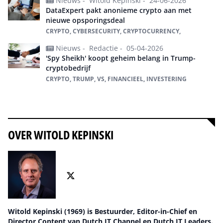
Nieuws -
Witold Kepinski -
24-06-2026
DataExpert pakt anonieme crypto aan met
nieuwe opsporingsdeal
CRYPTO, CYBERSECURITY, CRYPTOCURRENCY,
Nieuws -
Redactie -
05-04-2026
'Spy Sheikh' koopt geheim belang in Trump-
cryptobedrijf
CRYPTO, TRUMP, VS, FINANCIEEL, INVESTERING
Alles over crypto
OVER WITOLD KEPINSKI
Witold Kepinski (1969) is Bestuurder, Editor-in-Chief en
Director Content van Dutch IT Channel en Dutch IT Leaders.