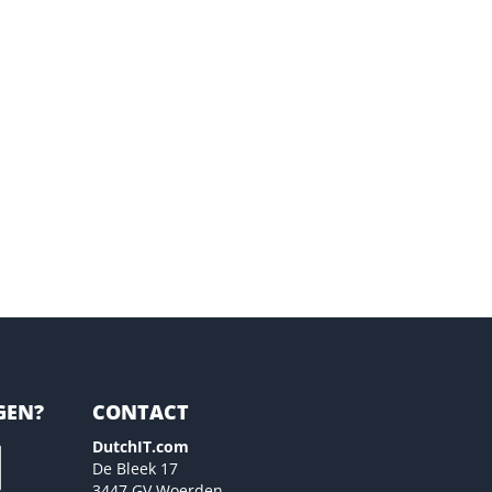
GEN?
CONTACT
DutchIT.com
De Bleek 17
3447 GV Woerden