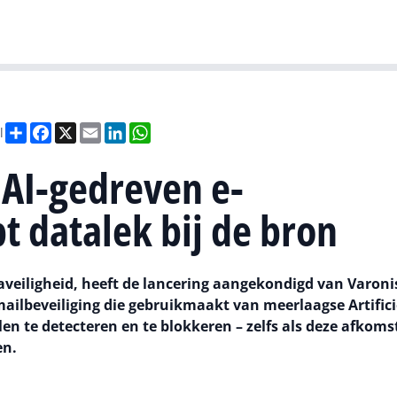
Gartner
I
Deel
Facebook
X
Email
LinkedIn
WhatsApp
l
 AI-gedreven e-
t datalek bij de bron
aveiligheid, heeft de lancering aangekondigd van Varoni
mailbeveiliging die gebruikmaakt van meerlaagse Artifici
len te detecteren en te blokkeren – zelfs als deze afkomst
en.