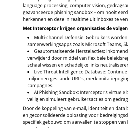
language processing, computer vision, gedragsa
geavanceerde phishing sandbox – om nooit eerde
herkennen en deze in realtime uit inboxes te ver
Met Interceptor krijgen organisaties de volge
Multi-channel Defensie: Gebruikers worden
samenwerkingsapps zoals Microsoft Teams, S
Geautomatiseerde Herstelacties: Inkomen
verwijderd door middel van flexibele beleidsre
schaal wissen en schadelijke links neutralisere
Live Threat Intelligence Database: Continu
miljoenen gescande URL's, merk-imitatiepogin
campagnes.
AI Phishing Sandbox: Interceptor’s virtuele
veilig en simuleert gebruikersacties om gedrag 
Door de koppeling van e-mail, identiteit en data
en geconsolideerde oplossing voor bedreigingsd
specifiek gebouwd om aanvallen te stoppen van he