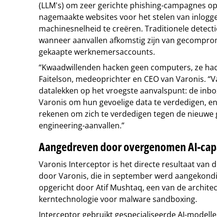
(LLM's) om zeer gerichte phishing-campagnes op 
nagemaakte websites voor het stelen van inlog
machinesnelheid te creëren. Traditionele detec
wanneer aanvallen afkomstig zijn van gecomprom
gekaapte werknemersaccounts.
“Kwaadwillenden hacken geen computers, ze hac
Faitelson, medeoprichter en CEO van Varonis. “V
datalekken op het vroegste aanvalspunt: de inb
Varonis om hun gevoelige data te verdedigen, e
rekenen om zich te verdedigen tegen de nieuwe g
engineering-aanvallen.”
Aangedreven door overgenomen AI-cap
Varonis Interceptor is het directe resultaat van
door Varonis, die in september werd aangekond
opgericht door Atif Mushtaq, een van de architec
kerntechnologie voor malware sandboxing.
Interceptor gebruikt gespecialiseerde AI-modell