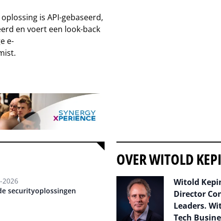
 oplossing is API-gebaseerd,
erd en voert een look-back
e e-
mist.
OVER WITOLD KEP
-2026
Witold Kepin
de securityoplossingen
Director Co
Leaders. Wit
Tech Busine