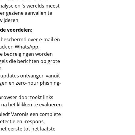
nalyse en 's werelds meest
r geziene aanvallen te
wijderen.
nde voordelen:
 beschermd over e-mail én
lack en WhatsApp.
de bedreigingen worden
gels die berichten op grote
n.
e updates ontvangen vanuit
gen en zero-hour phishing-
 browser doorzoekt links
na het klikken te evalueren.
 biedt Varonis een complete
etectie en -respons,
t eerste tot het laatste