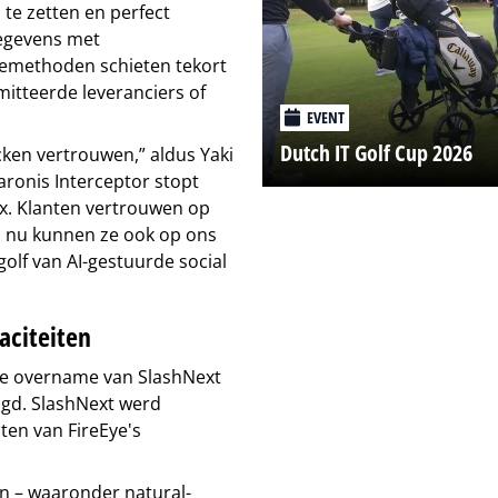
te zetten en perfect
gegevens met
tiemethoden schieten tekort
itteerde leveranciers of
EVENT
Dutch IT Golf Cup 2026
ken vertrouwen,” aldus Yaki
aronis Interceptor stopt
ox. Klanten vertrouwen op
n nu kunnen ze ook op ons
olf van AI-gestuurde social
aciteiten
 de overname van SlashNext
igd. SlashNext werd
ten van FireEye's
en – waaronder natural-