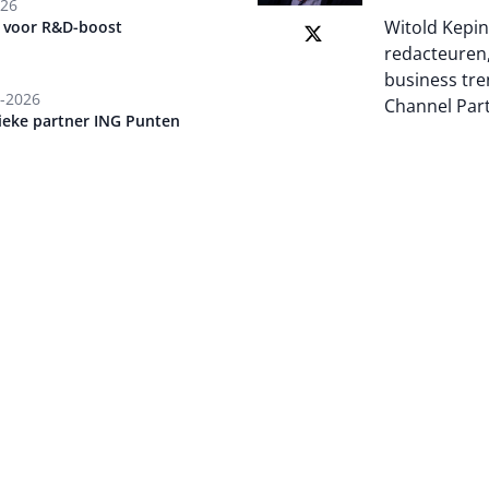
026
Witold Kepin
L voor R&D-boost
redacteuren,
business tre
-2026
Channel Par
tieke partner ING Punten
Auteur pagi