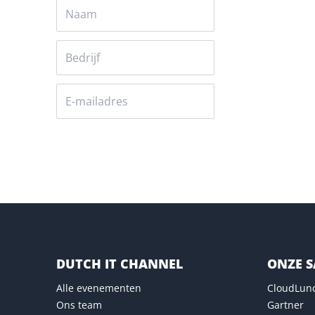
Versturen
DUTCH IT CHANNEL
ONZE 
Alle evenementen
CloudLun
Ons team
Gartner