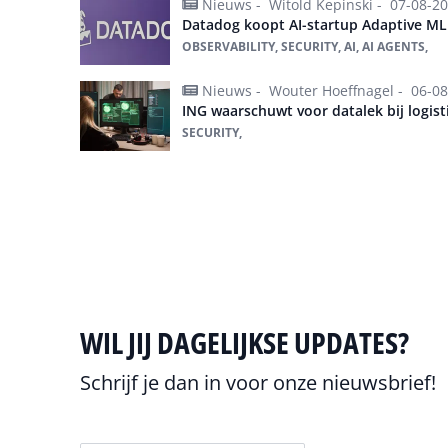
Nieuws -
Witold Kepinski -
07-08-2
Datadog koopt AI-startup Adaptive M
OBSERVABILITY, SECURITY, AI, AI AGENTS,
Nieuws -
Wouter Hoeffnagel -
06-08
ING waarschuwt voor datalek bij logis
SECURITY,
Alles over Security
WIL JIJ DAGELIJKSE UPDATES?
Schrijf je dan in voor onze nieuwsbrief!