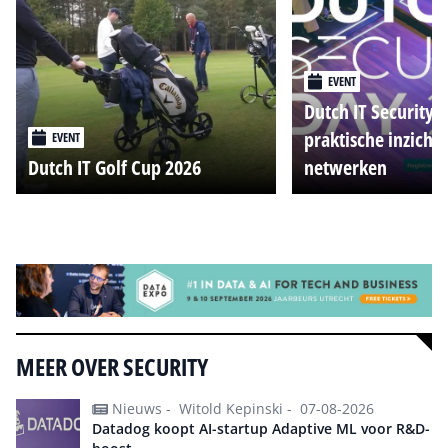
EVENT
Dutch IT Security 
praktische inzicht
EVENT
Dutch IT Golf Cup 2026
netwerken
Alle events
MEER OVER SECURITY
Nieuws -
Witold Kepinski -
07-08-2026
Datadog koopt AI-startup Adaptive ML voor R&D-