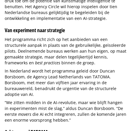
druk toe om de potentie van kunstmatige intelligentie te
benutten. Het Agency Circle wil hierop inspelen door tien
Nederlandse bureaus gelijktijdig te begeleiden bij de
ontwikkeling en implementatie van een AI-strategie.
Van experiment naar strategie
Het programma richt zich op het aanbieden van een
structurele aanpak in plaats van de gebruikelijke, geïsoleerde
pilots. Deelnemende bureaus werken aan hun eigen, op maat
gemaakte strategie, maar delen tegelijkertijd kennis,
frameworks en
best practices
binnen de groep.
In Nederland wordt het programma geleid door Duncan
Borsboom, de Agency Lead Netherlands van TATOMA.
Borsboom, met meer dan vijftien jaar ervaring in de
bureauwereld, benadrukt de urgentie van de structurele
adoptie van AI.
“We zitten midden in de AI-revolutie, maar wie blijft hangen
in experimenten mist de slag,” aldus Duncan Borsboom. “De
eerste
movers
die AI echt integreren, zullen de komende jaren
een enorme voorsprong hebben.”