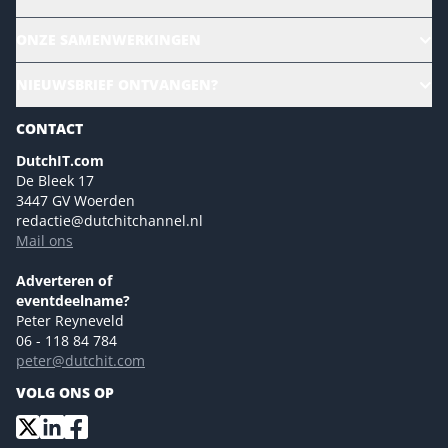
Alle evenementen
ONZE SAMENWERKINGEN
Ons team
CloudLunch
NIEUWSBRIEF ONTVANGEN?
Homepage
Gartner
Magazines
CONTACT
NL Digital
Colofon
DutchIT.com
Marketingmogelijkheden 2026
De Bleek 17
Eventmogelijkheden 2026
3447 GV Woerden
redactie@dutchitchannel.nl
Advertising opportunities 2026 ENG
Mail ons
Event opportunities 2026 ENG
Versturen
Adverteren of
eventdeelname?
Peter Reyneveld
06 - 118 84 784
peter@dutchit.com
VOLG ONS OP