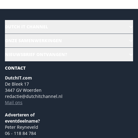
DUTCH IT CHANNEL
Alle evenementen
ONZE SAMENWERKINGEN
Ons team
CloudLunch
NIEUWSBRIEF ONTVANGEN?
Homepage
Gartner
Magazines
CONTACT
NL Digital
Colofon
DutchIT.com
Marketingmogelijkheden 2026
De Bleek 17
Eventmogelijkheden 2026
3447 GV Woerden
redactie@dutchitchannel.nl
Advertising opportunities 2026 ENG
Mail ons
Event opportunities 2026 ENG
Versturen
Adverteren of
eventdeelname?
Peter Reyneveld
06 - 118 84 784