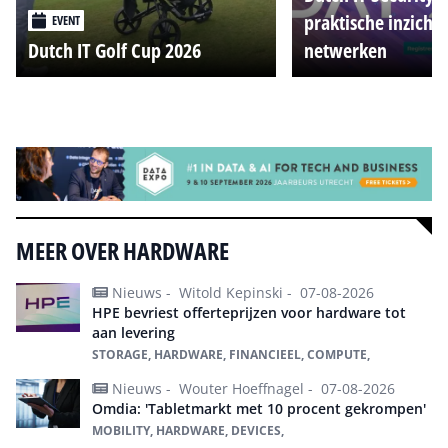
praktische inzicht
EVENT
Dutch IT Golf Cup 2026
netwerken
Alle events
MEER OVER HARDWARE
Nieuws -
Witold Kepinski -
07-08-2026
HPE bevriest offerteprijzen voor hardware tot
aan levering
STORAGE, HARDWARE, FINANCIEEL, COMPUTE,
Nieuws -
Wouter Hoeffnagel -
07-08-2026
Omdia: 'Tabletmarkt met 10 procent gekrompen'
MOBILITY, HARDWARE, DEVICES,