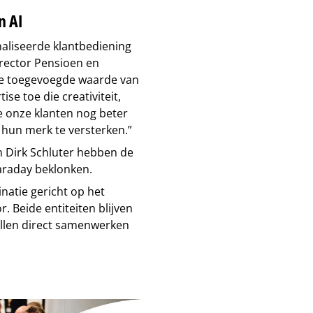
n AI
naliseerde klantbediening
rector Pensioen en
de toegevoegde waarde van
e toe die creativiteit,
e onze klanten nog beter
 hun merk te versterken.”
n Dirk Schluter hebben de
araday beklonken.
atie gericht op het
r. Beide entiteiten blijven
llen direct samenwerken