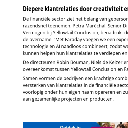
Diepere klantrelaties door creativiteit e
De financiële sector ziet het belang van geperso
razendsnel toenemen. Petra Maréchal, Senior Di
Vermogen bij Yellowtail Conclusion, benadrukt 
de overname: “Met Faraday voegen we een expertis
technologie en AI naadloos combineert, zodat w
kunnen helpen hun klantrelaties te verdiepen en
De directeuren Robin Bouman, Niels de Keizer e
overeenkomst tussen Yellowtail Conclusion en F
Samen vormen de bedrijven een krachtige combin
versterken van klantrelaties in de financiële secto
voorlopig onder hun eigen naam opereren en zu
aan gezamenlijke projecten en producten.
Tip de redactie