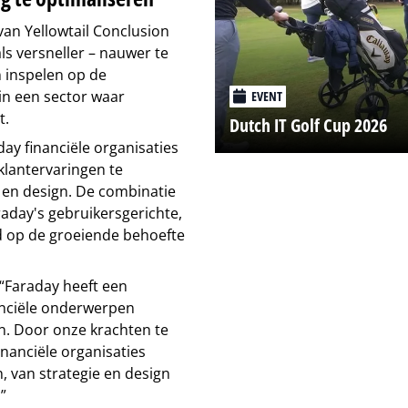
van Yellowtail Conclusion
ls versneller – nauwer te
n inspelen op de
n een sector waar
EVENT
t.
Dutch IT Golf Cup 2026
day financiële organisaties
klantervaringen te
a en design. De combinatie
aday's gebruikersgerichte,
d op de groeiende behoefte
 “Faraday heeft een
anciële onderwerpen
n. Door onze krachten te
nanciële organisaties
, van strategie en design
”