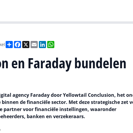
Gartner
I
Deel
Facebook
X
Email
LinkedIn
WhatsApp
kel
on en Faraday bundelen
ital agency Faraday door Yellowtail Conclusion, het on
e binnen de financiële sector. Met deze strategische zet v
le partner voor financiële instellingen, waaronder
eheerders, banken en verzekeraars.
h