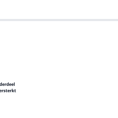
T-agenda
Meer
Dutch IT Leaders
derdeel
ersterkt