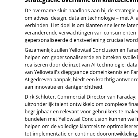
De overname sluit naadloos aan bij de strategie 
om advies, design, data en technologie – met AI a
verbinden. Het doel is om klanten sneller te late
veranderende verwachtingen van consumenten i
gepersonaliseerde dienstverlening cruciaal word
Gezamenlijk zullen Yellowtail Conclusion en Fara
helpen om gepersonaliseerde en betekenisvolle 
realiseren door de inzet van AI-technologie, dat
van Yellowtail's diepgaande domeinkennis en Far
AI-gedreven aanpak, biedt een krachtig antwoor
aan innovatie en klantgerichtheid.
Dirk Schluter, Commercial Director van Faraday:
uitzonderlijk talent ontwikkeld om complexe fin
begrijpbaar en relevant voor gebruikers te make
bundelen met Yellowtail Conclusion kunnen we fi
helpen om de volledige klantreis te optimaliseren
tot implementatie en continue doorontwikkeling.