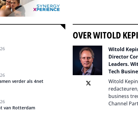
OVER WITOLD KEP
026
Witold Kepin
Director Co
Leaders. Wit
Tech Busine
026
Witold Kepin
amen verder als 4net
redacteuren,
business tre
026
Channel Par
cht van Rotterdam
Auteur pagi