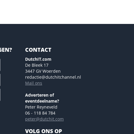
GEN?
CONTACT
DutchIT.com
De Bleek 17
3447 GV Woerden
redactie@dutchitchannel.nl
Mail ons
Adverteren of
eventdeelname?
Peter Reyneveld
06 - 118 84 784
peter@dutchit.com
VOLG ONS OP