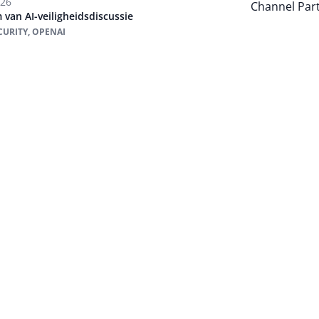
026
Channel Par
m van AI-veiligheidsdiscussie
ECURITY, OPENAI
Auteur pagi