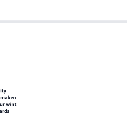
T-agenda
Meer
Dutch IT Leaders
ity
er maken
eur wint
ards