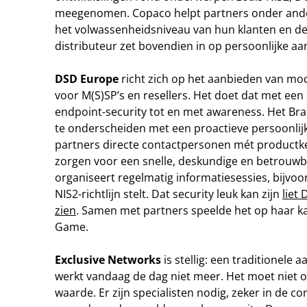
meegenomen. Copaco helpt partners onder andere
het volwassenheidsniveau van hun klanten en de
distributeur zet bovendien in op persoonlijke aanp
DSD Europe
richt zich op het aanbieden van mo
voor M(S)SP’s en resellers. Het doet dat met ee
endpoint-security tot en met awareness. Het Bra
te onderscheiden met een proactieve persoonlij
partners directe contactpersonen mét productk
zorgen voor een snelle, deskundige en betrou
organiseert regelmatig informatiesessies, bijvoo
NIS2-richtlijn stelt. Dat security leuk kan zijn
liet
zien
. Samen met partners speelde het op haar k
Game.
Exclusive Networks
is stellig: een traditionele 
werkt vandaag de dag niet meer. Het moet niet
waarde. Er zijn specialisten nodig, zeker in de c