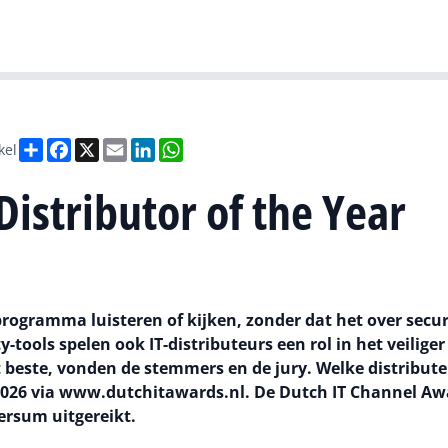
Gartner
I
Deel
Facebook
X
Email
LinkedIn
WhatsApp
kel
Distributor of the Year
rogramma luisteren of kijken, zonder dat het over secur
y-tools spelen ook IT-distributeurs een rol in het veilig
 beste, vonden de stemmers en de jury. Welke distribut
 2026 via www.dutchitawards.nl. De Dutch IT Channel Aw
ersum uitgereikt.