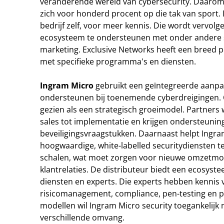
veranderende wereld van cybersecurity. Daarom 
zich voor honderd procent op die tak van sport. 
bedrijf zelf, voor meer kennis. Die wordt vervolg
ecosysteem te ondersteunen met onder andere sa
marketing. Exclusive Networks heeft een breed p
met specifieke programma's en diensten.
Ingram Micro
gebruikt een geïntegreerde aanpa
ondersteunen bij toenemende cyberdreigingen. C
gezien als een strategisch groeimodel. Partners
sales tot implementatie en krijgen ondersteunin
beveiligingsvraagstukken. Daarnaast helpt Ingr
hoogwaardige, white-labelled securitydiensten t
schalen, wat moet zorgen voor nieuwe omzetmog
klantrelaties. De distributeur biedt een ecosyst
diensten en experts. Die experts hebben kennis
risicomanagement, compliance, pen-testing en p
modellen wil Ingram Micro security toegankelijk
verschillende omvang.