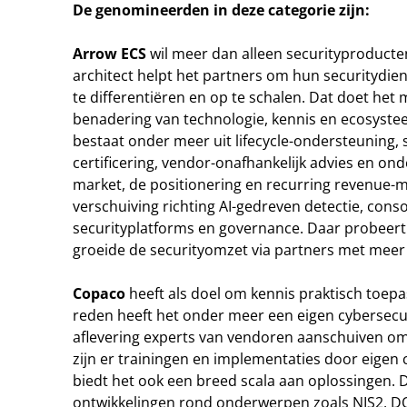
De genomineerden in deze categorie zijn:
Arrow ECS
wil meer dan alleen securityproducten
architect helpt het partners om hun securitydien
te differentiëren en op te schalen. Dat doet het
benadering van technologie, kennis en ecosystee
bestaat onder meer uit lifecycle-ondersteuning,
certificering, vendor-onafhankelijk advies en ond
market, de positionering en recurring revenue-m
verschuiving richting AI-gedreven detectie, conso
securityplatforms en governance. Daar probeert h
groeide de securityomzet via partners met meer
Copaco
heeft als doel om kennis praktisch toep
reden heeft het onder meer een eigen cybersecuri
aflevering experts van vendoren aanschuiven om
zijn er trainingen en implementaties door eigen
biedt het ook een breed scala aan oplossingen. 
ontwikkelingen rond onderwerpen zoals NIS2, D