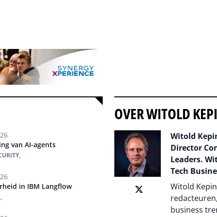
OVER WITOLD KEP
026
Witold Kepin
ging van AI-agents
Director Co
CURITY,
Leaders. Wit
Tech Busine
026
Witold Kepin
rheid in IBM Langflow
,
redacteuren,
business tre