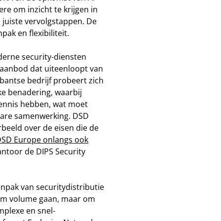
 om inzicht te krijgen in
 juiste vervolgstappen. De
ak en flexibiliteit.
derne security-diensten
n aanbod dat uiteenloopt van
bantse bedrijf probeert zich
ke benadering, waarbij
ennis hebben, wat moet
wbare samenwerking. DSD
rbeeld over de eisen die de
 DSD Europe onlangs ook
antoor de DIPS Security
aanpak van securitydistributie
 om volume gaan, maar om
omplexe en snel-