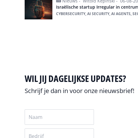
Nieuws -
Witold Kepinski -
06-08-2
Israëlische startup Irregular in centru
CYBERSECURITY, AI SECURITY, AI AGENTS, S
Alles over cybersecurity
WIL JIJ DAGELIJKSE UPDATES?
Schrijf je dan in voor onze nieuwsbrief!