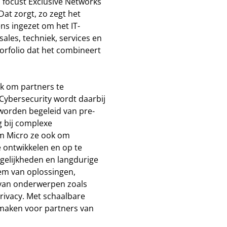
focust Exclusive Networks
Dat zorgt, zo zegt het
ens ingezet om het IT-
les, techniek, services en
orfolio dat het combineert
k om partners te
ybersecurity wordt daarbij
 worden begeleid van pre-
g bij complexe
am Micro ze ook om
e ontwikkelen en op te
elijkheden en langdurige
eem van oplossingen,
 van onderwerpen zoals
rivacy. Met schaalbare
 maken voor partners van