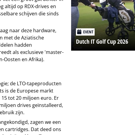
g altijd op RDX-drives en
selbare schijven die sinds
vraag naar deze hardware,
EVENT
en met de Aziatische
Dutch IT Golf Cup 2026
ddelen hadden
eedt als exclusieve 'master-
n-Oosten en Afrika).
logie; de LTO-tapeproducten
rts is de Europese markt
15 tot 20 miljoen euro. Er
miljoen drives geïnstalleerd,
bruik zijn.
aangekondigd, zagen we een
en cartridges. Dat deed ons