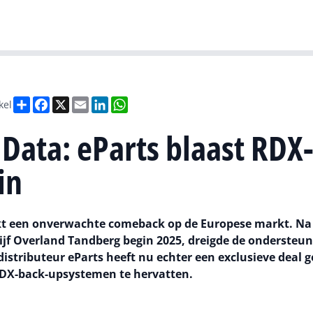
Gartner
I
Deel
Facebook
X
Email
LinkedIn
WhatsApp
kel
Data: eParts blaast RDX
in
t een onverwachte comeback op de Europese markt. Na
ijf Overland Tandberg begin 2025, dreigde de ondersteun
istributeur eParts heeft nu echter een exclusieve deal g
RDX-back-upsystemen te hervatten.