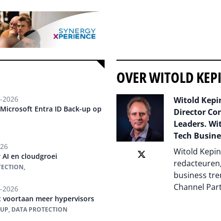
OVER WITOLD KEP
-2026
Witold Kepin
Microsoft Entra ID Back-up op
Director Co
Leaders. Wit
Tech Busine
026
Witold Kepin
 AI en cloudgroei
redacteuren,
TECTION,
business tre
Channel Par
-2026
 voortaan meer hypervisors
-UP, DATA PROTECTION
Auteur pagi