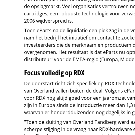
de opslagmarkt. Veel organisaties vertrouwen no
cartridges, een robuuste technologie voor verwis
2006 wijdverspreid is.
Toen eParts na de liquidatie een piek zag in de 
nam het bedrijf het initiatief om contact te zoek
investeerders die de merknaam en productiemi
overgenomen. Het resultaat is dat eParts nu optr
distributeur' voor de EMEA-regio (Europa, Midde
Focus volledig op RDX
De doorstart richt zich specifiek op RDX-techno
van Overland vallen buiten de deal. Volgens ePa
voor RDX nog altijd goed voor een jaaromzet van 
zijn in Europa sinds de introductie meer dan 1,3 
waarvan er honderdduizenden nog dagelijks in ge
"Toen de sluiting van Overland Tandberg werd 
scherpe stijging in de vraag naar RDX-hardware 