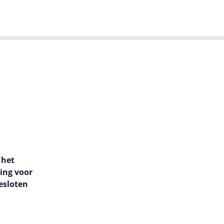
T-agenda
Meer
Dutch IT Leaders
-
 het
ing voor
esloten