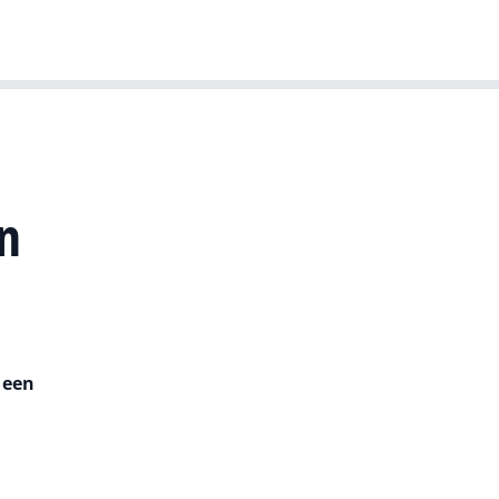
T-agenda
Meer
Dutch IT Leaders
n
 een