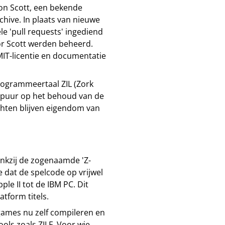
on Scott, een bekende
chive. In plaats van nieuwe
le 'pull requests' ingediend
oor Scott werden beheerd.
IT-licentie en documentatie
rogrammeertaal ZIL (Zork
h puur op het behoud van de
hten blijven eigendom van
dankzij de zogenaamde 'Z-
 dat de spelcode op vrijwel
le II tot de IBM PC. Dit
tform titels.
games nu zelf compileren en
ls zoals ZILF. Voor wie