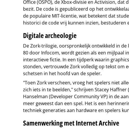
Office (OSPO), de Xbox-divisie en Activision, dat
bezit. De code is gepubliceerd op het ontwikkel
de populaire MIT-licentie, wat betekent dat stud
historici de code vrij kunnen inzien, bestuderen 
Digitale archeologie
De Zork-trilogie, oorspronkelijk ontwikkeld in de 
80 door Infocom, wordt gezien als een mijlpaal i
interactieve fictie. In een tijdperk waarin graph
stonden, vertrouwde Zork volledig op tekst om ee
schetsen in het hoofd van de speler.
"Toen Zork verscheen, vroeg het spelers niet al
zich iets in te beelden," schrijven Stacey Haffner
Hanselman (Developer Community VP) in de aankon
meer geweest dan een spel. Het is een herinneri
techniek generaties aan hardware en spelers ku
Samenwerking met Internet Archive