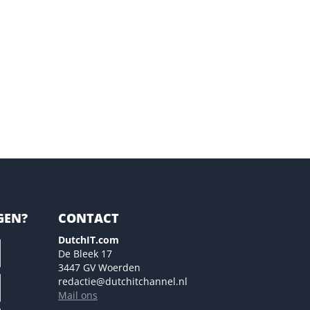
GEN?
CONTACT
DutchIT.com
De Bleek 17
3447 GV Woerden
redactie@dutchitchannel.nl
Mail ons