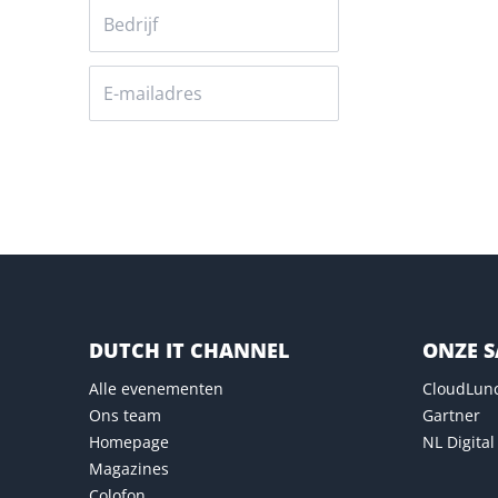
Versturen
DUTCH IT CHANNEL
ONZE 
Alle evenementen
CloudLun
Ons team
Gartner
Homepage
NL Digital
Magazines
Colofon