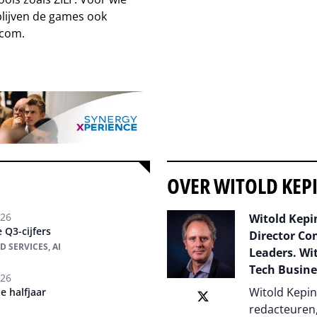
lijven de games ook
.com.
OVER WITOLD KEP
026
Witold Kepin
 Q3-cijfers
Director Co
 SERVICES, AI
Leaders. Wit
Tech Busine
026
Witold Kepin
e halfjaar
redacteuren,