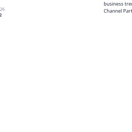
business tre
026
Channel Par
2
Auteur pagi