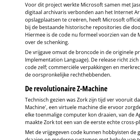
Voor dit project werkte Microsoft samen met Jas
digitaal archivaris verbonden aan het Internet Ar
opslagplaatsen te creëren, heeft Microsoft officië
bij de bestaande historische repositories die d
Hiermee is de code nu formeel voorzien van de M
over de schenking.
De vrijgave omvat de broncode in de originele p
Implementation Language). De release richt zic
code zelf; commerciële verpakkingen en merkrec
de oorspronkelijke rechthebbenden.
De revolutionaire Z-Machine
Technisch gezien was Zork zijn tijd ver vooruit 
Machine', een virtuele machine die ervoor zorgde
elke toenmalige computer kon draaien, van de App
maakte Zork tot een van de eerste echte cross-pla
Met de vrijgegeven code kunnen hobbyisten de 
draaien op moderne systemen met behulp van too