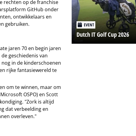
 de rechten op de franchise
aarsplatform GitHub onder
enten, ontwikkelaars en
en gebruiken.
EVENT
Dutch IT Golf Cup 2026
late jaren 70 en begin jaren
n de geschiedenis van
ics nog in de kinderschoenen
n rijke fantasiewereld te
leen om te winnen, maar om
 (Microsoft OSPO) en Scott
diging. "Zork is altijd
ng dat verbeelding en
nnen overleven."