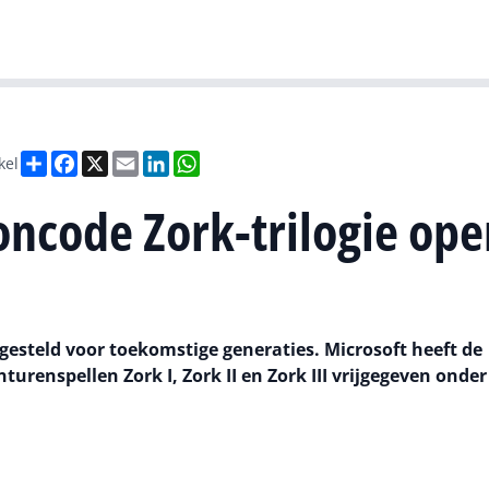
Gartner
I
Deel
Facebook
X
Email
LinkedIn
WhatsApp
kel
oncode Zork-trilogie ope
ggesteld voor toekomstige generaties. Microsoft heeft de
turenspellen Zork I, Zork II en Zork III vrijgegeven onder