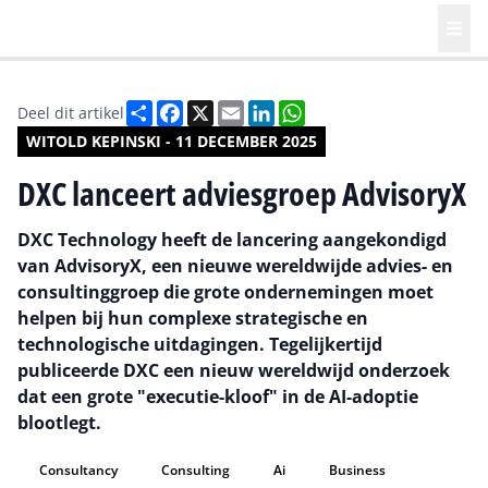
Deel
Facebook
X
Email
LinkedIn
WhatsApp
Deel dit artikel
WITOLD KEPINSKI - 11 DECEMBER 2025
DXC lanceert adviesgroep AdvisoryX
DXC Technology heeft de lancering aangekondigd
van AdvisoryX, een nieuwe wereldwijde advies- en
consultinggroep die grote ondernemingen moet
helpen bij hun complexe strategische en
technologische uitdagingen. Tegelijkertijd
publiceerde DXC een nieuw wereldwijd onderzoek
dat een grote "executie-kloof" in de AI-adoptie
blootlegt.
Consultancy
Consulting
Ai
Business