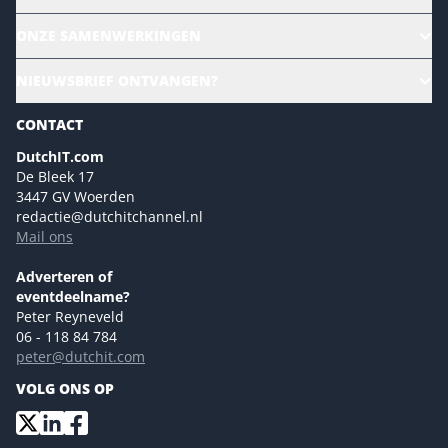
Alle evenementen
ONZE SAMENWERKINGEN
Ons team
CloudLunch
NIEUWSBRIEF ONTVANGEN?
Homepage
Gartner
Magazines
CONTACT
NL Digital
Colofon
DutchIT.com
Marketingmogelijkheden 2026
De Bleek 17
Eventmogelijkheden 2026
3447 GV Woerden
redactie@dutchitchannel.nl
Advertising opportunities 2026 ENG
Mail ons
Event opportunities 2026 ENG
Versturen
Adverteren of
eventdeelname?
Peter Reyneveld
06 - 118 84 784
peter@dutchit.com
VOLG ONS OP