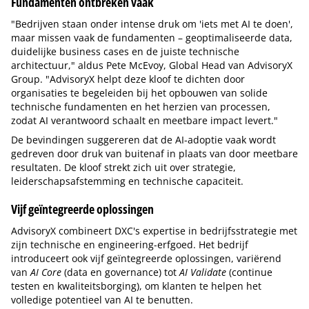
Fundamenten ontbreken vaak
"Bedrijven staan onder intense druk om 'iets met AI te doen',
maar missen vaak de fundamenten – geoptimaliseerde data,
duidelijke business cases en de juiste technische
architectuur," aldus Pete McEvoy, Global Head van AdvisoryX
Group. "AdvisoryX helpt deze kloof te dichten door
organisaties te begeleiden bij het opbouwen van solide
technische fundamenten en het herzien van processen,
zodat AI verantwoord schaalt en meetbare impact levert."
De bevindingen suggereren dat de AI-adoptie vaak wordt
gedreven door druk van buitenaf in plaats van door meetbare
resultaten. De kloof strekt zich uit over strategie,
leiderschapsafstemming en technische capaciteit.
Vijf geïntegreerde oplossingen
AdvisoryX combineert DXC's expertise in bedrijfsstrategie met
zijn technische en engineering-erfgoed. Het bedrijf
introduceert ook vijf geïntegreerde oplossingen, variërend
van
AI Core
(data en governance) tot
AI Validate
(continue
testen en kwaliteitsborging), om klanten te helpen het
volledige potentieel van AI te benutten.