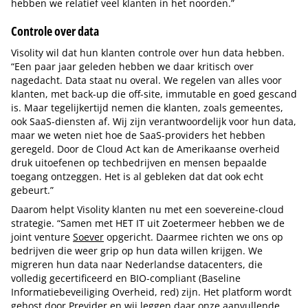
hebben we relatief veel klanten in het noorden.”
Controle over data
Visolity wil dat hun klanten controle over hun data hebben.
“Een paar jaar geleden hebben we daar kritisch over
nagedacht. Data staat nu overal. We regelen van alles voor
klanten, met back-up die off-site, immutable en goed gescand
is. Maar tegelijkertijd nemen die klanten, zoals gemeentes,
ook SaaS-diensten af. Wij zijn verantwoordelijk voor hun data,
maar we weten niet hoe de SaaS-providers het hebben
geregeld. Door de Cloud Act kan de Amerikaanse overheid
druk uitoefenen op techbedrijven en mensen bepaalde
toegang ontzeggen. Het is al gebleken dat dat ook echt
gebeurt.”
Daarom helpt Visolity klanten nu met een soevereine-cloud
strategie. “Samen met HET IT uit Zoetermeer hebben we de
joint venture
Soever
opgericht. Daarmee richten we ons op
bedrijven die weer grip op hun data willen krijgen. We
migreren hun data naar Nederlandse datacenters, die
volledig gecertificeerd en BIO-compliant (Baseline
Informatiebeveiliging Overheid, red) zijn. Het platform wordt
gehost door Previder en wij leggen daar onze aanvullende