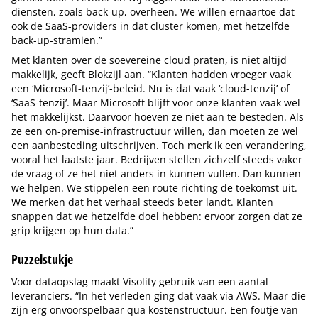
diensten, zoals back-up, overheen. We willen ernaartoe dat
ook de SaaS-providers in dat cluster komen, met hetzelfde
back-up-stramien.”
Met klanten over de soevereine cloud praten, is niet altijd
makkelijk, geeft Blokzijl aan. “Klanten hadden vroeger vaak
een ‘Microsoft-tenzij’-beleid. Nu is dat vaak ‘cloud-tenzij’ of
‘SaaS-tenzij’. Maar Microsoft blijft voor onze klanten vaak wel
het makkelijkst. Daarvoor hoeven ze niet aan te besteden. Als
ze een on-premise-infrastructuur willen, dan moeten ze wel
een aanbesteding uitschrijven. Toch merk ik een verandering,
vooral het laatste jaar. Bedrijven stellen zichzelf steeds vaker
de vraag of ze het niet anders in kunnen vullen. Dan kunnen
we helpen. We stippelen een route richting de toekomst uit.
We merken dat het verhaal steeds beter landt. Klanten
snappen dat we hetzelfde doel hebben: ervoor zorgen dat ze
grip krijgen op hun data.”
Puzzelstukje
Voor dataopslag maakt Visolity gebruik van een aantal
leveranciers. “In het verleden ging dat vaak via AWS. Maar die
zijn erg onvoorspelbaar qua kostenstructuur. Een foutje van