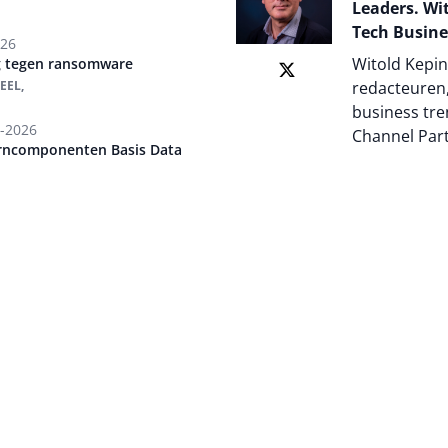
Leaders. Wit
Tech Busine
026
Witold Kepin
ng tegen ransomware
EEL,
redacteuren,
business tre
-2026
Channel Par
erncomponenten Basis Data
Auteur pagi