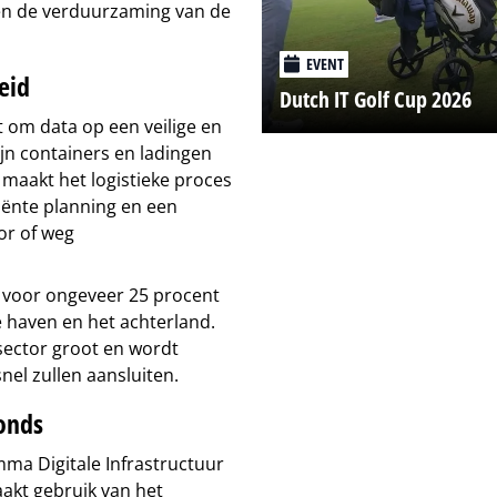
en de verduurzaming van de
EVENT
eid
Dutch IT Golf Cup 2026
at om data op een veilige en
jn containers en ladingen
 maakt het logistieke proces
ciënte planning en een
or of weg
 voor ongeveer 25 procent
 haven en het achterland.
sector groot en wordt
nel zullen aansluiten.
onds
mma Digitale Infrastructuur
aakt gebruik van het