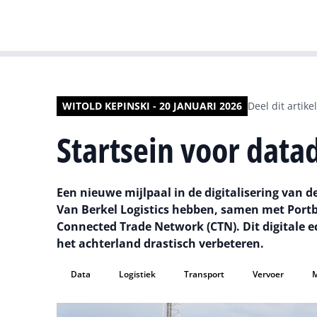
WITOLD KEPINSKI - 20 JANUARI 2026
Deel dit artikel
Startsein voor data
Een nieuwe mijlpaal in de digitalisering van d
Van Berkel Logistics hebben, samen met Portb
Connected Trade Network (CTN). Dit digitale 
het achterland drastisch verbeteren.
Data
Logistiek
Transport
Vervoer
M