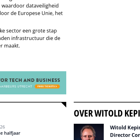
), waardoor dataveiligheid
door de Europese Unie, het
ke sector een grote stap
nden infrastructuur die de
er maakt.
OVER WITOLD KEP
026
Witold Kepin
e halfjaar
Director Co