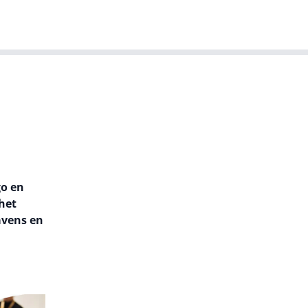
T-agenda
Meer
Dutch IT Leaders
go en
het
avens en