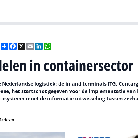
Gartner
I
Deel
Facebook
X
Email
LinkedIn
WhatsApp
delen in containersector
e Nederlandse logistiek: de inland terminals ITG, Contar
ase, het startschot gegeven voor de implementatie van 
ecosysteem moet de informatie-uitwisseling tussen zeeh
aritiem