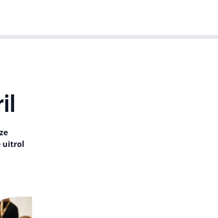
T-agenda
Meer
Dutch IT Leaders
il
ze
 uitrol