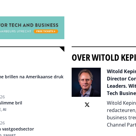
OVER WITOLD KEP
Witold Kepin
me brillen na Amerikaanse druk
Director Co
Leaders. Wit
Tech Busine
026
Witold Kepin
limme bril
 AI
redacteuren,
business tre
026
Channel Par
n vastgoedsector
, SMART,