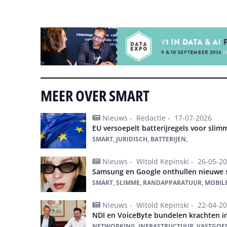
Tip de redactie
MEER OVER SMART
Nieuws -
Redactie -
17-07-2026
EU versoepelt batterijregels voor slim
SMART, JURIDISCH, BATTERIJEN,
Nieuws -
Witold Kepinski -
26-05-2
Samsung en Google onthullen nieuwe s
SMART, SLIMME, RANDAPPARATUUR, MOBILE,
Nieuws -
Witold Kepinski -
22-04-2
NDI en VoiceByte bundelen krachten i
NETWORKING, INFRASTRUCTUUR, VASTGOED