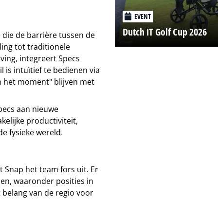
EVENT
Dutch IT Golf Cup 2026
 die de barrière tussen de
ing tot traditionele
ing, integreert Specs
l is intuïtief te bedienen via
n het moment" blijven met
pecs aan nieuwe
elijke productiviteit,
e fysieke wereld.
 Snap het team fors uit. Er
en, waaronder posities in
 belang van de regio voor