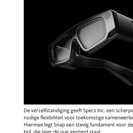
De verzelfstandiging geeft Specs Inc. een scherp
nodige flexibiliteit voor toekomstige samenwerkin
Hiermee legt Snap een stevig fundament voor de
bril, die later dit jaar gepland staat.