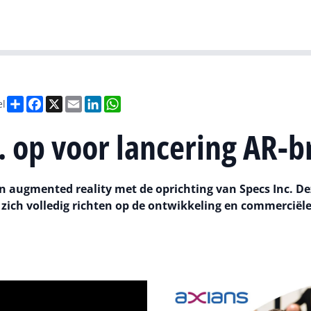
Gartner
I
Deel
Facebook
X
Email
LinkedIn
WhatsApp
el
. op voor lancering AR-br
an augmented reality met de oprichting van Specs Inc. De
ich volledig richten op de ontwikkeling en commerciële