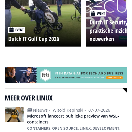
EVENT
Dutch IT Security 
praktische inzicht
EVENT
Dutch IT Golf Cup 2026
netwerken
Alle events
MEER OVER LINUX
Nieuws -
Witold Kepinski -
07-07-2026
Microsoft lanceert publieke preview van WSL-
containers
CONTAINERS, OPEN SOURCE, LINUX, DEVELOPMENT,