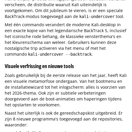
verscheen, de distributie waaruit Kali uiteindelijk is
voortgekomen. Om dit jubileum te vieren, is er een speciale
BackTrack-modus toegevoegd aan de
tool.
kali-undercover
Met één commando verandert de moderne Kali-desktop in
een exacte kopie van het legendarische BackTrack 5, inclusief
het iconische rode behang, de klassieke vensterthema's en
het kleurenschema van weleer. Gebruikers kunnen deze
nostalgische trip activeren via het menu of met het
commando
.
kali-undercover --backtrack
Visuele verfrissing en nieuwe tools
Zoals gebruikelijk bij de eerste release van het jaar, heeft Kali
een visuele metamorfose ondergaan. Van het bootmenu en
de installatiewizard tot het inlogscherm: alles is voorzien van
het 2026-thema. Ook zijn er subtiele verbeteringen
doorgevoerd aan de boot-animaties om haperingen tijdens
het opstarten te voorkomen.
Naast het uiterlijk is ook de gereedschapskist uitgebreid. Er
zijn 8 nieuwe programma's toegevoegd aan de repositories,
waaronder: