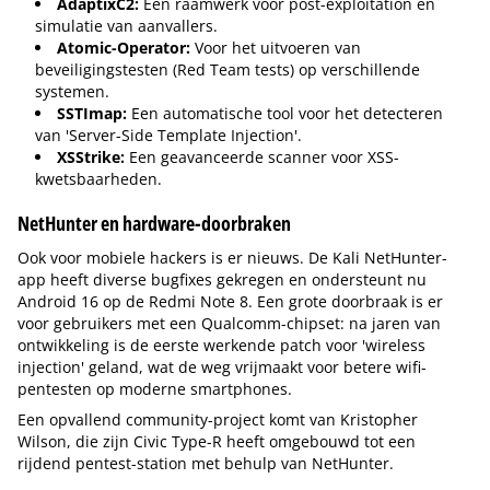
AdaptixC2:
Een raamwerk voor post-exploitation en
simulatie van aanvallers.
Atomic-Operator:
Voor het uitvoeren van
beveiligingstesten (Red Team tests) op verschillende
systemen.
SSTImap:
Een automatische tool voor het detecteren
van 'Server-Side Template Injection'.
XSStrike:
Een geavanceerde scanner voor XSS-
kwetsbaarheden.
NetHunter en hardware-doorbraken
Ook voor mobiele hackers is er nieuws. De Kali NetHunter-
app heeft diverse bugfixes gekregen en ondersteunt nu
Android 16 op de Redmi Note 8. Een grote doorbraak is er
voor gebruikers met een Qualcomm-chipset: na jaren van
ontwikkeling is de eerste werkende patch voor 'wireless
injection' geland, wat de weg vrijmaakt voor betere wifi-
pentesten op moderne smartphones.
Een opvallend community-project komt van Kristopher
Wilson, die zijn Civic Type-R heeft omgebouwd tot een
rijdend pentest-station met behulp van NetHunter.