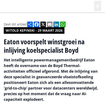
Deel
Facebook
X
Email
LinkedIn
WhatsApp
Deel dit artikel
WITOLD KEPINSKI - 29 MAART 2026
Eaton voorspelt winstgroei na
inlijving koelspecialist Boyd
Het intelligente powermanagementbedrijf Eaton
heeft de overname van de Boyd Thermal-
activiteiten officieel afgerond. Met de inlijving van
deze specialist in geavanceerde vloeistofkoeling
positioneert Eaton zich als een allesomvattende
'grid-to-chip' partner voor datacenters wereldwijd,
precies op het moment dat de vraag naar AI-
capaciteit explodeert.