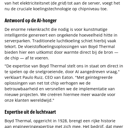
van het elektriciteitsnet (de
grid
) tot aan de server, voegt het
nu de cruciale koelingstechnologie op chipniveau toe.
Antwoord op de AI-honger
De enorme rekenkracht die nodig is voor kunstmatige
intelligentie genereert een ongekende hoeveelheid hitte in
serverparken. Traditionele luchtkoeling schiet hierbij vaak
tekort. De vloeistofkoelingsoplossingen van Boyd Thermal
bieden hier een uitkomst door warmte direct bij de bron —
de chip — af te voeren.
"De expertise van Boyd Thermal stelt ons in staat om direct in
te spelen op de snelgroeiende, door AI aangedreven vraag,"
verklaart Paulo Ruiz, CEO van Eaton. "Met geïntegreerde
oplossingen van net tot chip verhogen we de
betrouwbaarheid en versnellen we de implementatie van
nieuwe projecten. We creëren hiermee meer waarde voor
onze klanten wereldwijd."
Expertise uit de luchtvaart
Boyd Thermal, opgericht in 1928, brengt een rijke historie
aan engineeringexpertise met zich mee. Het bedrijf, dat meer