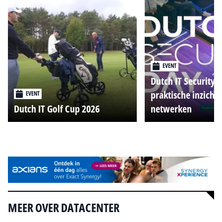
EVENT
Dutch IT Security 
praktische inzicht
EVENT
Dutch IT Golf Cup 2026
netwerken
Alle events
MEER OVER DATACENTER