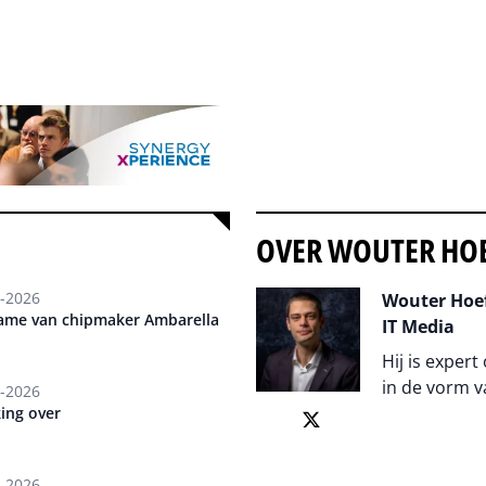
OVER WOUTER HO
-2026
Wouter Hoef
ame van chipmaker Ambarella
IT Media
Hij is expert
in de vorm v
-2026
ing over
Auteur pagi
-2026