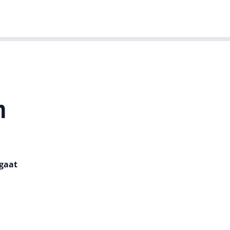
T-agenda
Meer
Dutch IT Leaders
n
 gaat