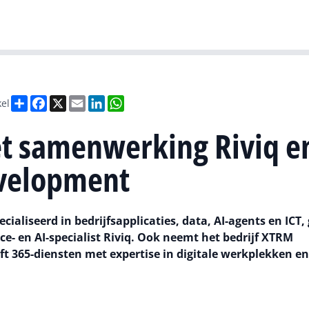
Gartner
I
Deel
Facebook
X
Email
LinkedIn
WhatsApp
kel
met samenwerking Riviq e
velopment
ialiseerd in bedrijfsapplicaties, data, AI-agents en ICT,
- en AI-specialist Riviq. Ook neemt het bedrijf XTRM
t 365-diensten met expertise in digitale werkplekken en