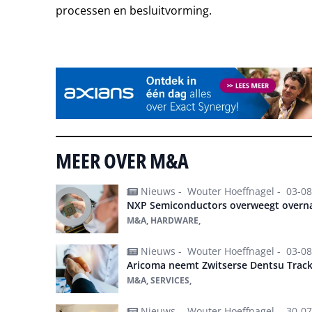
processen en besluitvorming.
Tip de redactie
MEER OVER M&A
Nieuws -
Wouter Hoeffnagel -
03-08
NXP Semiconductors overweegt overn
M&A, HARDWARE,
Nieuws -
Wouter Hoeffnagel -
03-08
Aricoma neemt Zwitserse Dentsu Track
M&A, SERVICES,
Nieuws -
Wouter Hoeffnagel -
30-07