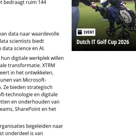
zet bedraagt ruim 144
EVENT
 van data naar waardevolle
Dutch IT Golf Cup 2026
ta scientists biedt
 data science en AI.
hun digitale werkplek willen
tale transformatie. XTRM
eert in het ontwikkelen,
unen van Microsoft-
n. Ze bieden strategisch
t-technologie en digitale
pzetten en onderhouden van
Teams, SharePoint en het
rganisaties begeleiden naar
ast onderdeel is van