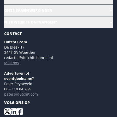
Alle evenementen
ONZE SAMENWERKINGEN
Ons team
CloudLunch
NIEUWSBRIEF ONTVANGEN?
Homepage
Gartner
Magazines
CONTACT
NL Digital
Colofon
DutchIT.com
Marketingmogelijkheden 2026
De Bleek 17
Eventmogelijkheden 2026
3447 GV Woerden
redactie@dutchitchannel.nl
Advertising opportunities 2026 ENG
Mail ons
Event opportunities 2026 ENG
Versturen
Adverteren of
eventdeelname?
Peter Reyneveld
06 - 118 84 784
peter@dutchit.com
VOLG ONS OP