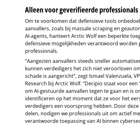
Alleen voor geverifieerde professionals
Om te voorkomen dat defensieve tools onbedoe
aanvallers, zoals bij massale scraping en geaut
AI-agents, hanteert Arctic Wolf een beperkte to
defensieve mogelijkheden verantwoord worden g
professionals.
“Aangezien aanvallers steeds sneller automatiser
kunnen verdedigers het zich niet veroorloven o
schade is aangericht”, zegt Ismael Valenzuela, VP
Research bij Arctic Wolf. “Decipio staat voor een 
om AI-gestuurde aanvallen tegen te gaan en is o
identificeren op het moment dat ze voor het eers
verdedigers een voorsprong hebben. Door deze 
delen, nodigen we professionals uit om actief 
verantwoorde toepassing van AI binnen cybersec
Tip de redactie