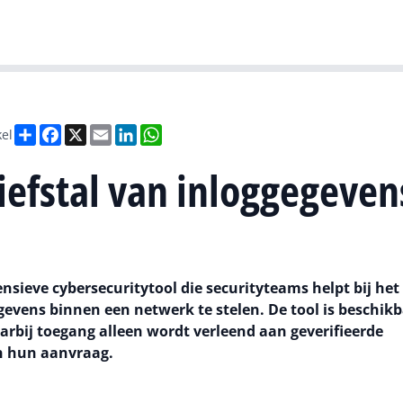
Gartner
I
Deel
Facebook
X
Email
LinkedIn
WhatsApp
kel
diefstal van inloggegeven
nsieve cybersecuritytool die securityteams helpt bij het
evens binnen een netwerk te stelen. De tool is beschikb
ij toegang alleen wordt verleend aan geverifieerde
an hun aanvraag.