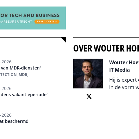
OVER WOUTER HO
-2026
Wouter Hoef
ed van MDR-diensten'
IT Media
OTECTION, MDR,
Hij is expert
in de vorm v
-2026
ijdens vakantieperiode'
Auteur pagi
-2026
uaat beschermd