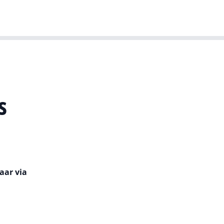
T-agenda
Meer
Dutch IT Leaders
s
aar via