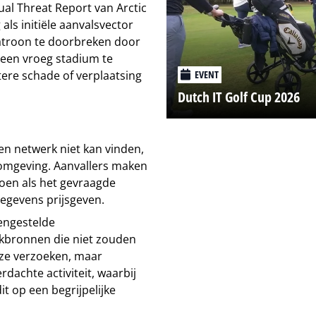
ual Threat Report van Arctic
als initiële aanvalsvector
atroon te doorbreken door
n een vroeg stadium te
tere schade of verplaatsing
EVENT
Dutch IT Golf Cup 2026
 netwerk niet kan vinden,
 omgeving. Aanvallers maken
oen als het gevraagde
egevens prijsgeven.
engestelde
kbronnen die niet zouden
ze verzoeken, maar
rdachte activiteit, waarbij
it op een begrijpelijke