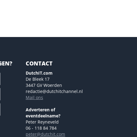
GEN?
CONTACT
DutchIT.com
De Bleek 17
3447 GV Woerden
redactie@dutchitchannel.nl
Mail ons
Adverteren of
eventdeelname?
Peter Reyneveld
06 - 118 84 784
peter@dutchit.com