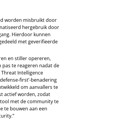
ld worden misbruikt door
omatiseerd hergebruik door
egang. Hierdoor kunnen
edeeld met geverifieerde
en en stiller opereren,
m pas te reageren nadat de
 Threat Intelligence
‘defense-first’-benadering
ntwikkeld om aanvallers te
t actief worden, zodat
tool met de community te
mee te bouwen aan een
urity.”