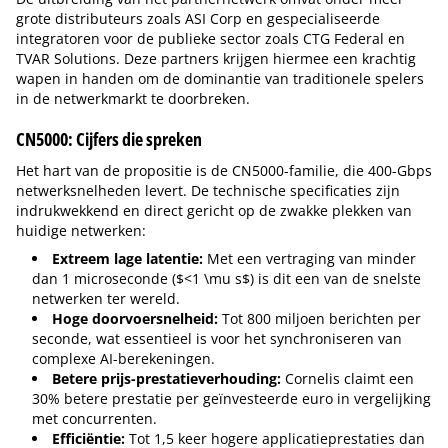
grote distributeurs zoals ASI Corp en gespecialiseerde
integratoren voor de publieke sector zoals CTG Federal en
TVAR Solutions. Deze partners krijgen hiermee een krachtig
wapen in handen om de dominantie van traditionele spelers
in de netwerkmarkt te doorbreken.
CN5000: Cijfers die spreken
Het hart van de propositie is de CN5000-familie, die 400-Gbps
netwerksnelheden levert. De technische specificaties zijn
indrukwekkend en direct gericht op de zwakke plekken van
huidige netwerken:
Extreem lage latentie:
Met een vertraging van minder
dan 1 microseconde ($<1 \mu s$) is dit een van de snelste
netwerken ter wereld.
Hoge doorvoersnelheid:
Tot 800 miljoen berichten per
seconde, wat essentieel is voor het synchroniseren van
complexe AI-berekeningen.
Betere prijs-prestatieverhouding:
Cornelis claimt een
30% betere prestatie per geïnvesteerde euro in vergelijking
met concurrenten.
Efficiëntie:
Tot 1,5 keer hogere applicatieprestaties dan