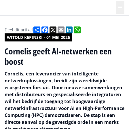
Deel
Facebook
X
Email
LinkedIn
WhatsApp
Deel dit artikel
WITOLD KEPINSKI - 01 MEI 2026
Cornelis geeft AI-netwerken een
boost
Cornelis, een leverancier van intelligente
netwerkoplossingen, breidt zijn wereldwijde
ecosysteem fors uit. Door nieuwe samenwerkingen
met distributeurs en gespecialiseerde integratoren
wil het bedrijf de toegang tot hoogwaardige
netwerkinfrastructuur voor AI en High-Performance
Computing (HPC) democratiseren. De stap is een
directe aanval op de gevestigde orde in een markt