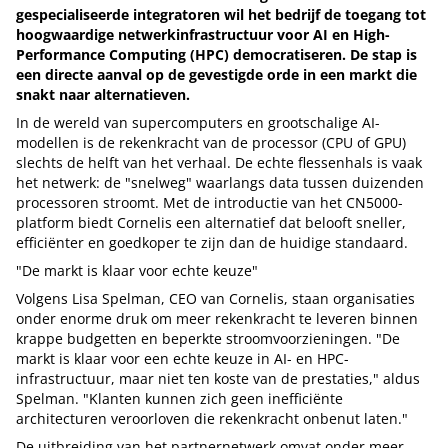
gespecialiseerde integratoren wil het bedrijf de toegang tot
hoogwaardige netwerkinfrastructuur voor AI en High-
Performance Computing (HPC) democratiseren. De stap is
een directe aanval op de gevestigde orde in een markt die
snakt naar alternatieven.
In de wereld van supercomputers en grootschalige AI-
modellen is de rekenkracht van de processor (CPU of GPU)
slechts de helft van het verhaal. De echte flessenhals is vaak
het netwerk: de "snelweg" waarlangs data tussen duizenden
processoren stroomt. Met de introductie van het CN5000-
platform biedt Cornelis een alternatief dat belooft sneller,
efficiënter en goedkoper te zijn dan de huidige standaard.
"De markt is klaar voor echte keuze"
Volgens Lisa Spelman, CEO van Cornelis, staan organisaties
onder enorme druk om meer rekenkracht te leveren binnen
krappe budgetten en beperkte stroomvoorzieningen. "De
markt is klaar voor een echte keuze in AI- en HPC-
infrastructuur, maar niet ten koste van de prestaties," aldus
Spelman. "Klanten kunnen zich geen inefficiënte
architecturen veroorloven die rekenkracht onbenut laten."
De uitbreiding van het partnernetwerk omvat onder meer