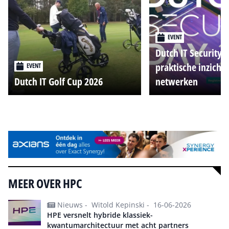
EVENT
Dutch IT Security 
praktische inzicht
EVENT
Dutch IT Golf Cup 2026
netwerken
Alle events
MEER OVER HPC
Nieuws -
Witold Kepinski -
16-06-2026
HPE versnelt hybride klassiek-
kwantumarchitectuur met acht partners