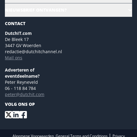
Ons team
CloudLunch
NIEUWSBRIEF ONTVANGEN?
Homepage
Gartner
Magazines
CONTACT
NL Digital
Colofon
DutchIT.com
Marketingmogelijkheden 2026
De Bleek 17
Eventmogelijkheden 2026
3447 GV Woerden
redactie@dutchitchannel.nl
Advertising opportunities 2026 ENG
Mail ons
Event opportunities 2026 ENG
Versturen
Adverteren of
eventdeelname?
Peter Reyneveld
06 - 118 84 784
peter@dutchit.com
VOLG ONS OP
|
Algemene Voorwaarden, General Terms and Conditions
Privacy