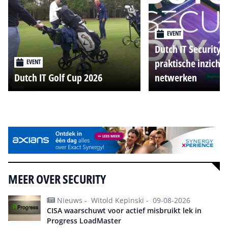
EVENT
Dutch IT Security 
praktische inzicht
EVENT
Dutch IT Golf Cup 2026
netwerken
Alle events
MEER OVER SECURITY
Nieuws -
Witold Kepinski -
09-08-2026
CISA waarschuwt voor actief misbruikt lek in
Progress LoadMaster