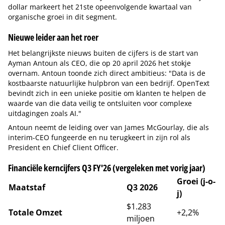
dollar markeert het 21ste opeenvolgende kwartaal van
organische groei in dit segment.
Nieuwe leider aan het roer
Het belangrijkste nieuws buiten de cijfers is de start van
Ayman Antoun als CEO, die op 20 april 2026 het stokje
overnam. Antoun toonde zich direct ambitieus: "Data is de
kostbaarste natuurlijke hulpbron van een bedrijf. OpenText
bevindt zich in een unieke positie om klanten te helpen de
waarde van die data veilig te ontsluiten voor complexe
uitdagingen zoals AI."
Antoun neemt de leiding over van James McGourlay, die als
interim-CEO fungeerde en nu terugkeert in zijn rol als
President en Chief Client Officer.
Financiële kerncijfers Q3 FY'26 (vergeleken met vorig jaar)
Groei (j-o-
Maatstaf
Q3 2026
j)
$1.283
Totale Omzet
+2,2%
miljoen