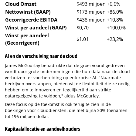
Cloud Omzet
$493 miljoen
+6,6%
Nettowinst (GAAP)
$173 miljoen
+86,0%
Gecorrigeerde EBITDA
$438 miljoen
+10,8%
Winst per aandeel (GAAP)
$0,70
+100,0%
Winst per aandeel
$1.01
+23,2%
(Gecorrigeerd)
AI en de verschuiving naar de cloud
James McGourlay benadrukte dat de groei vooral gedreven
wordt door grote ondernemingen die hun data naar de cloud
verhuizen ter voorbereiding op enterprise-AI. "Naarmate
bedrijven overstappen, bieden wij de flexibiliteit die ze nodig
hebben om te innoveren en tegelijkertijd aan strikte
dataregelgeving te voldoen," aldus McGourlay.
Deze focus op de toekomst is ook terug te zien in de
boekingen voor clouddiensten, die met bijna 30% toenamen
tot 196 miljoen dollar.
Kapitaalallocatie en aandeelhouders