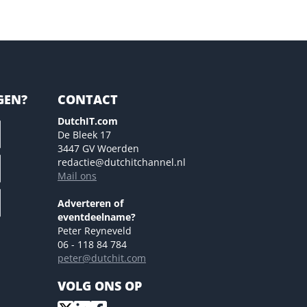
GEN?
CONTACT
DutchIT.com
De Bleek 17
3447 GV Woerden
redactie@dutchitchannel.nl
Mail ons
Adverteren of
eventdeelname?
Peter Reyneveld
06 - 118 84 784
peter@dutchit.com
VOLG ONS OP