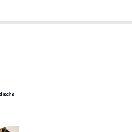
T-agenda
Meer
Dutch IT Leaders
dische