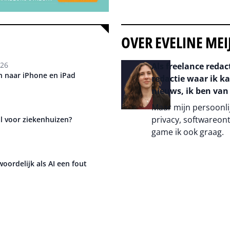
OVER EVELINE MEI
026
Als freelance redac
 naar iPhone en iPad
redactie waar ik k
nieuws, ik ben van
Maar mijn persoonlij
privacy, softwareont
l voor ziekenhuizen?
game ik ook graag.
Auteur pagina
woordelijk als AI een fout