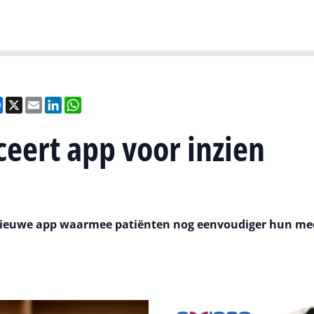
Gartner
I
el
Facebook
X
Email
LinkedIn
WhatsApp
eert app voor inzien
 nieuwe app waarmee patiënten nog eenvoudiger hun me