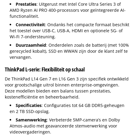
Prestaties
: Uitgerust met Intel Core Ultra Series 3 of
AMD Ryzen AI PRO 400-processors voor geïntegreerde AI-
functionaliteit.
Connectiviteit
: Ondanks het compacte formaat beschikt
het toestel over USB-C, USB-A, HDMI en optionele 5G- of
Wi-Fi 7-ondersteuning.
Duurzaamheid
: Onderdelen zoals de batterij (met 100%
gerecycled kobalt), SSD en WWAN zijn door de klant zelf te
vervangen.
ThinkPad L-serie: Flexibiliteit op schaal
De ThinkPad L14 Gen 7 en L16 Gen 3 zijn specifiek ontwikkeld
voor grootschalige uitrol binnen enterprise-omgevingen.
Deze modellen bieden een balans tussen prestaties,
kostenefficiëntie en beheerbaarheid.
Specificaties
: Configuraties tot 64 GB DDR5-geheugen
en 2 TB SSD-opslag.
Samenwerking
: Verbeterde 5MP-camera’s en Dolby
Atmos-audio met geavanceerde stemverwerking voor
videovergaderingen.