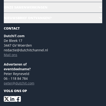
Alle evenementen
ONZE SAMENWERKINGEN
Ons team
CloudLunch
NIEUWSBRIEF ONTVANGEN?
Homepage
Gartner
Magazines
CONTACT
NL Digital
Colofon
DutchIT.com
Marketingmogelijkheden 2026
De Bleek 17
Eventmogelijkheden 2026
3447 GV Woerden
redactie@dutchitchannel.nl
Advertising opportunities 2026 ENG
Mail ons
Event opportunities 2026 ENG
Versturen
Adverteren of
eventdeelname?
Peter Reyneveld
06 - 118 84 784
peter@dutchit.com
VOLG ONS OP