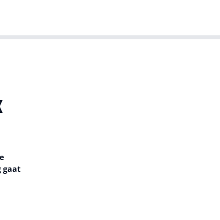
T-agenda
Meer
Dutch IT Leaders
x
e
 gaat