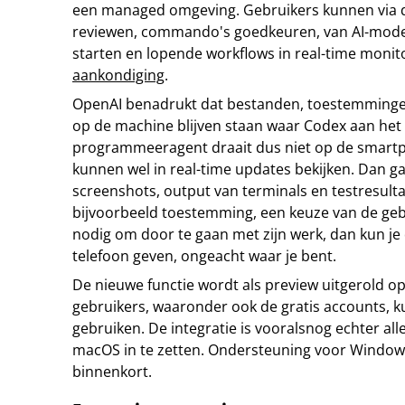
een managed omgeving. Gebruikers kunnen via 
reviewen, commando's goedkeuren, van AI-model
starten en lopende workflows in real-time monit
aankondiging
.
OpenAI benadrukt dat bestanden, toestemmingen
op de machine blijven staan waar Codex aan het 
programmeeragent draait dus niet op de smartp
kunnen wel in real-time updates bekijken. Dan g
screenshots, output van terminals en testresult
bijvoorbeeld toestemming, een keuze van de gebr
nodig om door te gaan met zijn werk, dan kun je
telefoon geven, ongeacht waar je bent.
De nieuwe functie wordt als preview uitgerold op
gebruikers, waaronder ook de gratis accounts, k
gebruiken. De integratie is vooralsnog echter al
macOS in te zetten. Ondersteuning voor Window
binnenkort.