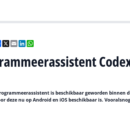
Gartner
I
el
Facebook
X
Email
LinkedIn
WhatsApp
grammeerassistent Code
rogrammeerassistent is beschikbaar geworden binnen d
r deze nu op Android en iOS beschikbaar is. Vooralsnog