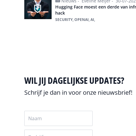
Nieuws -
Eveline Meijer -
30-07-202
Hugging Face moest een derde van inf
hack
SECURITY, OPENAI, AI,
Alles over OpenAI
WIL JIJ DAGELIJKSE UPDATES?
Schrijf je dan in voor onze nieuwsbrief!