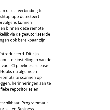
m direct verbinding te
ktop-app detecteert
Vervolgens kunnen
ien binnen deze remote
elijk via de geautoriseerde
ngen ook bereikbaar zijn
ntroduceerd. Dit zijn
anuit de instellingen van de
or CI-pipelines, release-
n Hooks nu algemeen
prompts te scannen op
oggen, herinneringen aan te
ieke repositories en
beschikbaar. Programmatic
rprise- en Business-