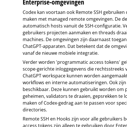
Enterprise-omgevingen
Codex kan voortaan ook Remote SSH gebruiken o
maken met managed remote omgevingen. De des
automatisch hosts vanuit de SSH-configuratie. 
gebruikers projecten aanmaken en threads draa
machines. De omgevingen zijn daarnaast toegank
ChatGPT-apparaten. Dat betekent dat de omgevi
vanaf de nieuwe mobiele integratie.
Verder worden 'programmatic access tokens' geï
scope-gerichte inloggegevens die rechtsstreeks v
ChatGPT workspace kunnen worden aangemaakt vo
workflows en interne automatiseringen. Ook zij
beschikbaar. Deze kunnen gebruikt worden om 
geheimen, validators te draaien, gepsrekken te l
maken of Codex-gedrag aan te passen voor specif
directories.
Remote SSH en Hooks zijn voor alle gebruikers 
access tokens zijn alleen te gebruiken door Ente