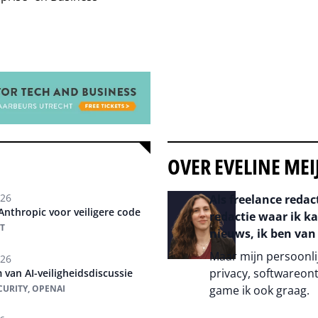
OVER EVELINE MEI
026
Als freelance redac
nthropic voor veiligere code
redactie waar ik k
T
nieuws, ik ben van
Maar mijn persoonlij
026
privacy, softwareont
m van AI-veiligheidsdiscussie
ECURITY, OPENAI
game ik ook graag.