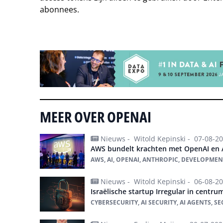
abonnees.
Tip de redactie
MEER OVER OPENAI
Nieuws -
Witold Kepinski -
07-08-2
AWS bundelt krachten met OpenAI en A
AWS, AI, OPENAI, ANTHROPIC, DEVELOPMEN
Nieuws -
Witold Kepinski -
06-08-2
Israëlische startup Irregular in centru
CYBERSECURITY, AI SECURITY, AI AGENTS, S