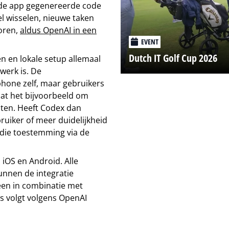
de app gegenereerde code
 wisselen, nieuwe taken
oren,
aldus OpenAI in een
EVENT
Dutch IT Golf Cup 2026
 en lokale setup allemaal
werk is. De
hone zelf, maar gebruikers
aat het bijvoorbeeld om
aten. Heeft Codex dan
uiker of meer duidelijkheid
 die toestemming via de
 iOS en Android. Alle
unnen de integratie
leen in combinatie met
s volgt volgens OpenAI