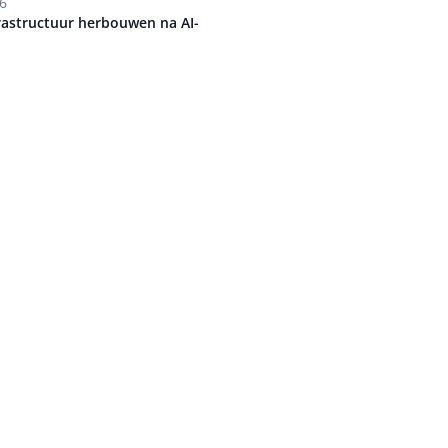
6
Auteur pagina
rastructuur herbouwen na AI-