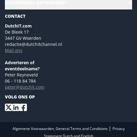
NIEUWSBRIEF ONTVANGEN?
Homepage
Gartner
Magazines
CONTACT
NL Digital
Colofon
DutchIT.com
Marketingmogelijkheden 2026
De Bleek 17
Eventmogelijkheden 2026
3447 GV Woerden
redactie@dutchitchannel.nl
Advertising opportunities 2026 ENG
Mail ons
Event opportunities 2026 ENG
Versturen
Adverteren of
eventdeelname?
Peter Reyneveld
06 - 118 84 784
peter@dutchit.com
VOLG ONS OP
|
Algemene Voorwaarden, General Terms and Conditions
Privacy
Statement Dutch and English