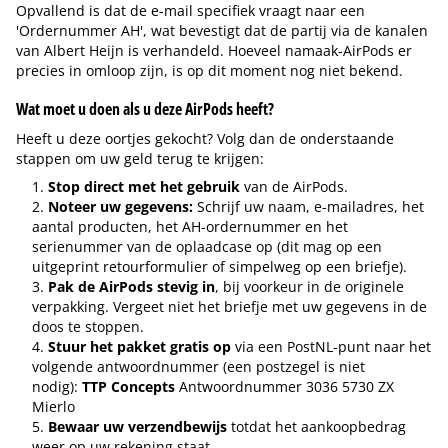
Opvallend is dat de e-mail specifiek vraagt naar een
'Ordernummer AH', wat bevestigt dat de partij via de kanalen
van Albert Heijn is verhandeld. Hoeveel namaak-AirPods er
precies in omloop zijn, is op dit moment nog niet bekend.
Wat moet u doen als u deze AirPods heeft?
Heeft u deze oortjes gekocht? Volg dan de onderstaande
stappen om uw geld terug te krijgen:
Stop direct met het gebruik
van de AirPods.
Noteer uw gegevens:
Schrijf uw naam, e-mailadres, het
aantal producten, het AH-ordernummer en het
serienummer van de oplaadcase op (dit mag op een
uitgeprint retourformulier of simpelweg op een briefje).
Pak de AirPods stevig in
, bij voorkeur in de originele
verpakking. Vergeet niet het briefje met uw gegevens in de
doos te stoppen.
Stuur het pakket gratis op
via een PostNL-punt naar het
volgende antwoordnummer (een postzegel is niet
nodig):
TTP Concepts
Antwoordnummer 3036 5730 ZX
Mierlo
Bewaar uw verzendbewijs
totdat het aankoopbedrag
weer op uw rekening staat.