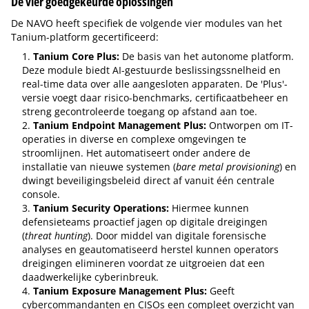
De vier goedgekeurde oplossingen
De NAVO heeft specifiek de volgende vier modules van het
Tanium-platform gecertificeerd:
Tanium Core Plus:
De basis van het autonome platform.
Deze module biedt AI-gestuurde beslissingssnelheid en
real-time data over alle aangesloten apparaten. De 'Plus'-
versie voegt daar risico-benchmarks, certificaatbeheer en
streng gecontroleerde toegang op afstand aan toe.
Tanium Endpoint Management Plus:
Ontworpen om IT-
operaties in diverse en complexe omgevingen te
stroomlijnen. Het automatiseert onder andere de
installatie van nieuwe systemen (
bare metal provisioning
) en
dwingt beveiligingsbeleid direct af vanuit één centrale
console.
Tanium Security Operations:
Hiermee kunnen
defensieteams proactief jagen op digitale dreigingen
(
threat hunting
). Door middel van digitale forensische
analyses en geautomatiseerd herstel kunnen operators
dreigingen elimineren voordat ze uitgroeien dat een
daadwerkelijke cyberinbreuk.
Tanium Exposure Management Plus:
Geeft
cybercommandanten en CISOs een compleet overzicht van