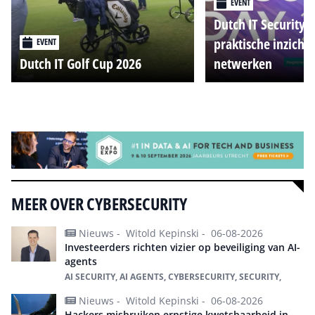
EVENT
Dutch IT Security 
praktische inzicht
EVENT
Dutch IT Golf Cup 2026
netwerken
Alle events
MEER OVER CYBERSECURITY
Nieuws -
Witold Kepinski -
06-08-2026
Investeerders richten vizier op beveiliging van AI-
agents
AI SECURITY, AI AGENTS, CYBERSECURITY, SECURITY,
Nieuws -
Witold Kepinski -
06-08-2026
Hackers misbruiken ernstige kwetsbaarheid in