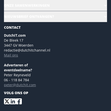
Alle evenementen
ONZE SAMENWERKINGEN
Ons team
CloudLunch
NIEUWSBRIEF ONTVANGEN?
Homepage
Gartner
Magazines
CONTACT
NL Digital
Colofon
DutchIT.com
Marketingmogelijkheden 2026
De Bleek 17
Eventmogelijkheden 2026
3447 GV Woerden
redactie@dutchitchannel.nl
Advertising opportunities 2026 ENG
Mail ons
Event opportunities 2026 ENG
Versturen
Adverteren of
eventdeelname?
Peter Reyneveld
06 - 118 84 784
peter@dutchit.com
VOLG ONS OP