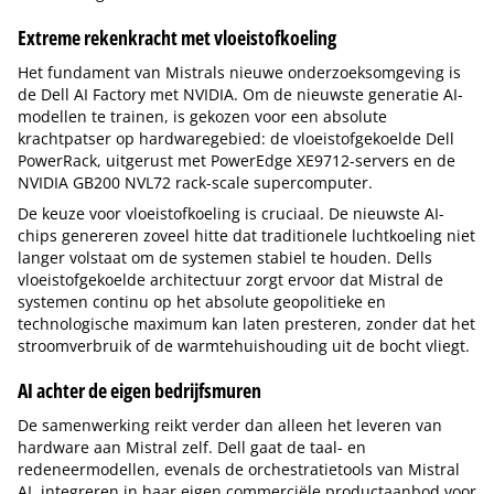
Extreme rekenkracht met vloeistofkoeling
Het fundament van Mistrals nieuwe onderzoeksomgeving is
de Dell AI Factory met NVIDIA. Om de nieuwste generatie AI-
modellen te trainen, is gekozen voor een absolute
krachtpatser op hardwaregebied: de vloeistofgekoelde Dell
PowerRack, uitgerust met PowerEdge XE9712-servers en de
NVIDIA GB200 NVL72 rack-scale supercomputer.
De keuze voor vloeistofkoeling is cruciaal. De nieuwste AI-
chips genereren zoveel hitte dat traditionele luchtkoeling niet
langer volstaat om de systemen stabiel te houden. Dells
vloeistofgekoelde architectuur zorgt ervoor dat Mistral de
systemen continu op het absolute geopolitieke en
technologische maximum kan laten presteren, zonder dat het
stroomverbruik of de warmtehuishouding uit de bocht vliegt.
AI achter de eigen bedrijfsmuren
De samenwerking reikt verder dan alleen het leveren van
hardware aan Mistral zelf. Dell gaat de taal- en
redeneermodellen, evenals de orchestratietools van Mistral
AI, integreren in haar eigen commerciële productaanbod voor