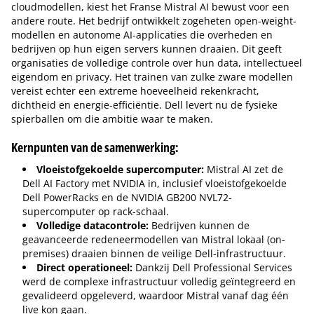
cloudmodellen, kiest het Franse Mistral AI bewust voor een
andere route. Het bedrijf ontwikkelt zogeheten open-weight-
modellen en autonome AI-applicaties die overheden en
bedrijven op hun eigen servers kunnen draaien. Dit geeft
organisaties de volledige controle over hun data, intellectueel
eigendom en privacy. Het trainen van zulke zware modellen
vereist echter een extreme hoeveelheid rekenkracht,
dichtheid en energie-efficiëntie. Dell levert nu de fysieke
spierballen om die ambitie waar te maken.
Kernpunten van de samenwerking:
Vloeistofgekoelde supercomputer:
Mistral AI zet de
Dell AI Factory met NVIDIA in, inclusief vloeistofgekoelde
Dell PowerRacks en de NVIDIA GB200 NVL72-
supercomputer op rack-schaal.
Volledige datacontrole:
Bedrijven kunnen de
geavanceerde redeneermodellen van Mistral lokaal (on-
premises) draaien binnen de veilige Dell-infrastructuur.
Direct operationeel:
Dankzij Dell Professional Services
werd de complexe infrastructuur volledig geïntegreerd en
gevalideerd opgeleverd, waardoor Mistral vanaf dag één
live kon gaan.