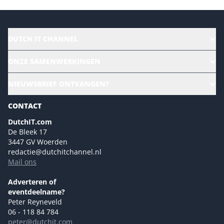
DUTCH IT CHANNEL
Alle evenementen
ONZE SAMENWERKINGEN
Ons team
CloudLunch
NIEUWSBRIEF ONTVANGEN?
Homepage
Gartner
Magazines
CONTACT
NL Digital
Colofon
DutchIT.com
Marketingmogelijkheden 2026
De Bleek 17
Eventmogelijkheden 2026
3447 GV Woerden
redactie@dutchitchannel.nl
Advertising opportunities 2026 ENG
Mail ons
Event opportunities 2026 ENG
Versturen
Adverteren of
eventdeelname?
Peter Reyneveld
06 - 118 84 784
peter@dutchit.com