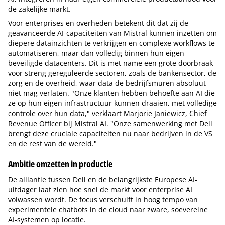
de zakelijke markt.
Voor enterprises en overheden betekent dit dat zij de
geavanceerde AI-capaciteiten van Mistral kunnen inzetten om
diepere datainzichten te verkrijgen en complexe workflows te
automatiseren, maar dan volledig binnen hun eigen
beveiligde datacenters. Dit is met name een grote doorbraak
voor streng gereguleerde sectoren, zoals de bankensector, de
zorg en de overheid, waar data de bedrijfsmuren absoluut
niet mag verlaten. "Onze klanten hebben behoefte aan AI die
ze op hun eigen infrastructuur kunnen draaien, met volledige
controle over hun data," verklaart Marjorie Janiewicz, Chief
Revenue Officer bij Mistral AI. "Onze samenwerking met Dell
brengt deze cruciale capaciteiten nu naar bedrijven in de VS
en de rest van de wereld."
Ambitie omzetten in productie
De alliantie tussen Dell en de belangrijkste Europese AI-
uitdager laat zien hoe snel de markt voor enterprise AI
volwassen wordt. De focus verschuift in hoog tempo van
experimentele chatbots in de cloud naar zware, soevereine
AI-systemen op locatie.