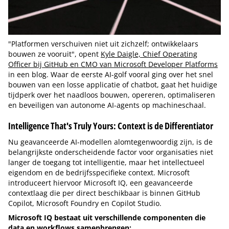
"Platformen verschuiven niet uit zichzelf; ontwikkelaars
bouwen ze vooruit", opent
Kyle Daigle, Chief Operating
Officer bij GitHub en CMO van Microsoft Developer Platforms
in een blog. Waar de eerste AI-golf vooral ging over het snel
bouwen van een losse applicatie of chatbot, gaat het huidige
tijdperk over het naadloos bouwen, opereren, optimaliseren
en beveiligen van autonome AI-agents op machineschaal.
Intelligence That's Truly Yours: Context is de Differentiator
Nu geavanceerde AI-modellen alomtegenwoordig zijn, is de
belangrijkste onderscheidende factor voor organisaties niet
langer de toegang tot intelligentie, maar het intellectueel
eigendom en de bedrijfsspecifieke context. Microsoft
introduceert hiervoor Microsoft IQ, een geavanceerde
contextlaag die per direct beschikbaar is binnen GitHub
Copilot, Microsoft Foundry en Copilot Studio.
Microsoft IQ bestaat uit verschillende componenten die
data en workflows samenbrengen: