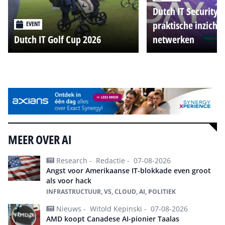
Dutch IT Security 
praktische inzicht
EVENT
Dutch IT Golf Cup 2026
netwerken
Alle events
MEER OVER AI
Research -
Redactie -
07-08-2026
Angst voor Amerikaanse IT-blokkade even groot
als voor hack
INFRASTRUCTUUR, VS, CLOUD, AI, POLITIEK
Nieuws -
Witold Kepinski -
07-08-2026
AMD koopt Canadese AI-pionier Taalas