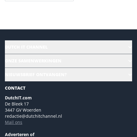
Versturen
DUTCH IT CHANNEL
Alle evenementen
ONZE SAMENWERKINGEN
Ons team
CloudLunch
NIEUWSBRIEF ONTVANGEN?
Homepage
Gartner
Magazines
CONTACT
NL Digital
Colofon
DutchIT.com
Marketingmogelijkheden 2026
De Bleek 17
Eventmogelijkheden 2026
3447 GV Woerden
redactie@dutchitchannel.nl
Advertising opportunities 2026 ENG
Mail ons
Event opportunities 2026 ENG
Versturen
Adverteren of