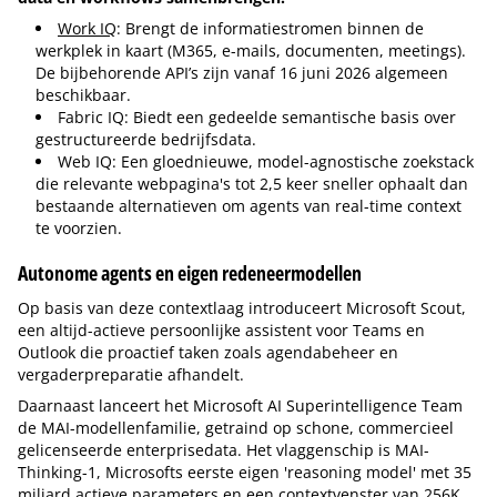
Work IQ
: Brengt de informatiestromen binnen de
werkplek in kaart (M365, e-mails, documenten, meetings).
De bijbehorende API’s zijn vanaf 16 juni 2026 algemeen
beschikbaar.
Fabric IQ: Biedt een gedeelde semantische basis over
gestructureerde bedrijfsdata.
Web IQ: Een gloednieuwe, model-agnostische zoekstack
die relevante webpagina's tot 2,5 keer sneller ophaalt dan
bestaande alternatieven om agents van real-time context
te voorzien.
Autonome agents en eigen redeneermodellen
Op basis van deze contextlaag introduceert Microsoft Scout,
een altijd-actieve persoonlijke assistent voor Teams en
Outlook die proactief taken zoals agendabeheer en
vergaderpreparatie afhandelt.
Daarnaast lanceert het Microsoft AI Superintelligence Team
de MAI-modellenfamilie, getraind op schone, commercieel
gelicenseerde enterprisedata. Het vlaggenschip is MAI-
Thinking-1, Microsofts eerste eigen 'reasoning model' met 35
miljard actieve parameters en een contextvenster van 256K.