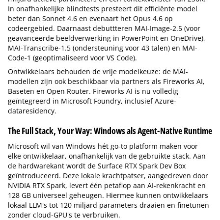
In onafhankelijke blindtests presteert dit efficiënte model
beter dan Sonnet 4.6 en evenaart het Opus 4.6 op
codeergebied. Daarnaast debuttteren MAI-Image-2.5 (voor
geavanceerde beeldverwerking in PowerPoint en OneDrive),
MAI-Transcribe-1.5 (ondersteuning voor 43 talen) en MAI-
Code-1 (geoptimaliseerd voor VS Code).
Ontwikkelaars behouden de vrije modelkeuze: de MAI-
modellen zijn ook beschikbaar via partners als Fireworks AI,
Baseten en Open Router. Fireworks AI is nu volledig
geïntegreerd in Microsoft Foundry, inclusief Azure-
dataresidency.
The Full Stack, Your Way: Windows als Agent-Native Runtime
Microsoft wil van Windows hét go-to platform maken voor
elke ontwikkelaar, onafhankelijk van de gebruikte stack. Aan
de hardwarekant wordt de Surface RTX Spark Dev Box
geïntroduceerd. Deze lokale krachtpatser, aangedreven door
NVIDIA RTX Spark, levert één petaflop aan AI-rekenkracht en
128 GB universeel geheugen. Hiermee kunnen ontwikkelaars
lokaal LLM's tot 120 miljard parameters draaien en finetunen
zonder cloud-GPU's te verbruiken.