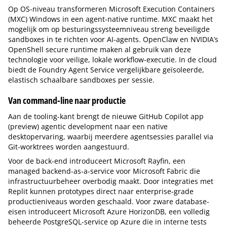
Op OS-niveau transformeren Microsoft Execution Containers
(MXC) Windows in een agent-native runtime. MXC maakt het
mogelijk om op besturingssysteemniveau streng beveiligde
sandboxes in te richten voor AI-agents. OpenClaw en NVIDIA’s
OpenShell secure runtime maken al gebruik van deze
technologie voor veilige, lokale workflow-executie. In de cloud
biedt de Foundry Agent Service vergelijkbare geïsoleerde,
elastisch schaalbare sandboxes per sessie.
Van command-line naar productie
Aan de tooling-kant brengt de nieuwe GitHub Copilot app
(preview) agentic development naar een native
desktopervaring, waarbij meerdere agentsessies parallel via
Git-worktrees worden aangestuurd.
Voor de back-end introduceert Microsoft Rayfin, een
managed backend-as-a-service voor Microsoft Fabric die
infrastructuurbeheer overbodig maakt. Door integraties met
Replit kunnen prototypes direct naar enterprise-grade
productieniveaus worden geschaald. Voor zware database-
eisen introduceert Microsoft Azure HorizonDB, een volledig
beheerde PostgreSQL-service op Azure die in interne tests