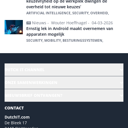
keuzevrijheid op de werkplek dwingen de
overheid tot nieuwe keuzes’
ARTIFICIAL INTELLIGENCE, SECURITY, OVERHEID,
Nieuws -
Wouter Hoeffnagel -
04-03-2026
Ernstig lek in Android maakt overnemen van
apparaten mogelijk
SECURITY, MOBILITY, BESTURINGSSYSTEMEN,
DUTCH IT CHANNEL
Alle evenementen
ONZE SAMENWERKINGEN
Ons team
CloudLunch
NIEUWSBRIEF ONTVANGEN?
Homepage
Gartner
Magazines
CONTACT
NL Digital
Colofon
DutchIT.com
Marketingmogelijkheden 2026
De Bleek 17
Eventmogelijkheden 2026