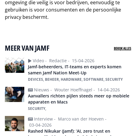
omgeving die veilig is voor bedrijven, eenvoudig te
gebruiken is voor consumenten en de persoonlijke
privacy beschermt.
Naar website van Jamf
MEER VAN JAMF
BEKIJK ALLES
Video -
Redactie -
15-04-2026
Jamf-beheerders, IT-teams en experts komen
samen Jamf Nation Meet-Up
DEVICES, BEHEER, HARDWARE, SOFTWARE, SECURITY
Nieuws -
Wouter Hoeffnagel -
14-04-2026
Aanvallers richten pijlen steeds meer op mobiele
apparaten en Macs
SECURITY,
Interview -
Marco van der Hoeven -
03-04-2026
Rashed Nikukar (Jamf): ‘AI, zero trust en