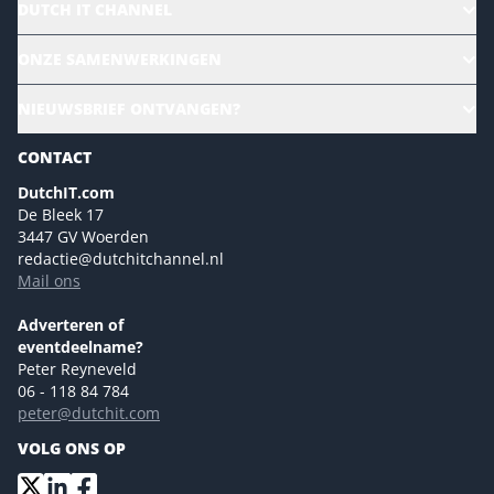
DUTCH IT CHANNEL
Alle evenementen
ONZE SAMENWERKINGEN
Ons team
CloudLunch
NIEUWSBRIEF ONTVANGEN?
Homepage
Gartner
Magazines
CONTACT
NL Digital
Colofon
DutchIT.com
Marketingmogelijkheden 2026
De Bleek 17
Eventmogelijkheden 2026
3447 GV Woerden
redactie@dutchitchannel.nl
Advertising opportunities 2026 ENG
Mail ons
Event opportunities 2026 ENG
Versturen
Adverteren of
eventdeelname?
Peter Reyneveld
06 - 118 84 784
peter@dutchit.com
VOLG ONS OP