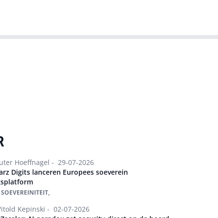
T-agenda
Meer
Dutch IT Leaders
R
Alle artikelen
ter Hoeffnagel -
29-07-2026
arz Digits lanceren Europees soeverein
gsplatform
 SOEVEREINITEIT,
itold Kepinski -
02-07-2026