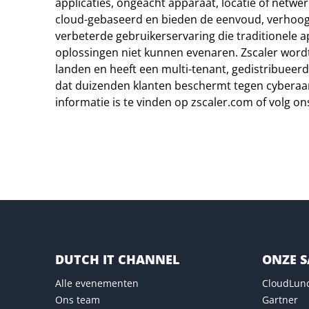
applicaties, ongeacht apparaat, locatie of netwer
cloud-gebaseerd en bieden de eenvoud, verhoogd
verbeterde gebruikerservaring die traditionele a
oplossingen niet kunnen evenaren. Zscaler word
landen en heeft een multi-tenant, gedistribueer
dat duizenden klanten beschermt tegen cyberaan
informatie is te vinden op
zscaler.com
of volg on
Naar website van Zscaler
DUTCH IT CHANNEL
ONZE 
Alle evenementen
CloudLun
Ons team
Gartner