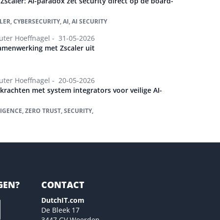
Zscaler: AI-paradox zet security direct op de board-
ER, CYBERSECURITY, AI, AI SECURITY
ter Hoeffnagel -
31-05-2026
amenwerking met Zscaler uit
ter Hoeffnagel -
20-05-2026
krachten met system integrators voor veilige AI-
LIGENCE, ZERO TRUST, SECURITY,
GEN?
CONTACT
DutchIT.com
De Bleek 17
3447 GV Woerden