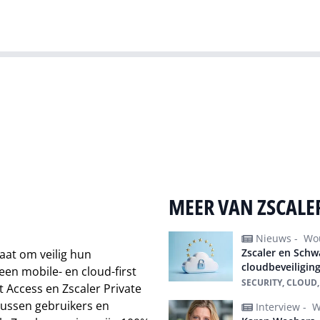
Gartner
I
MEER VAN ZSCALE
Nieuws -
Wou
Zscaler en Schw
taat om veilig hun
cloudbeveiligin
en mobile- en cloud-first
SECURITY, CLOUD,
t Access en Zscaler Private
 tussen gebruikers en
Interview -
W