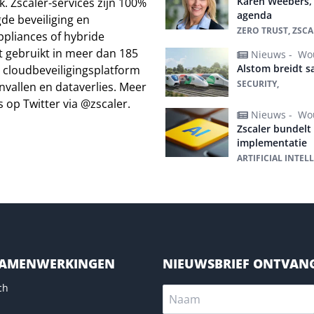
Karen Weebers, 
k. Zscaler-services zijn 100%
agenda
e beveiliging en
ZERO TRUST, ZSCAL
ppliances of hybride
t gebruikt in meer dan 185
Nieuws -
Wou
Alstom breidt s
d cloudbeveiligingsplatform
SECURITY,
vallen en dataverlies. Meer
s op Twitter via @zscaler.
Nieuws -
Wou
Zscaler bundelt 
implementatie
ARTIFICIAL INTEL
SAMENWERKINGEN
NIEUWSBRIEF ONTVAN
ch