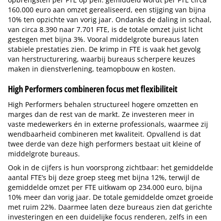
160.000 euro aan omzet gerealiseerd, een stijging van bijna
10% ten opzichte van vorig jaar. Ondanks de daling in schaal,
van circa 8.390 naar 7.701 FTE, is de totale omzet juist licht
gestegen met bijna 3%. Vooral middelgrote bureaus laten
stabiele prestaties zien. De krimp in FTE is vaak het gevolg
van herstructurering, waarbij bureaus scherpere keuzes
maken in dienstverlening, teamopbouw en kosten.
High Performers combineren focus met flexibiliteit
High Performers behalen structureel hogere omzetten en
marges dan de rest van de markt. Ze investeren meer in
vaste medewerkers én in externe professionals, waarmee zij
wendbaarheid combineren met kwaliteit. Opvallend is dat
twee derde van deze high performers bestaat uit kleine of
middelgrote bureaus.
Ook in de cijfers is hun voorsprong zichtbaar: het gemiddelde
aantal FTE’s bij deze groep steeg met bijna 12%, terwijl de
gemiddelde omzet per FTE uitkwam op 234.000 euro, bijna
10% meer dan vorig jaar. De totale gemiddelde omzet groeide
met ruim 22%. Daarmee laten deze bureaus zien dat gerichte
investeringen en een duidelijke focus renderen, zelfs in een