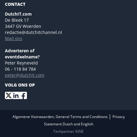
CONTACT
NL Digital
Colofon
DutchIT.com
Marketingmogelijkheden 2026
De Bleek 17
Eventmogelijkheden 2026
3447 GV Woerden
redactie@dutchitchannel.nl
Advertising opportunities 2026 ENG
Mail ons
Event opportunities 2026 ENG
Versturen
Adverteren of
eventdeelname?
Peter Reyneveld
06 - 118 84 784
peter@dutchit.com
VOLG ONS OP
|
Algemene Voorwaarden, General Terms and Conditions
Privacy
Statement Dutch and English
Techpartner IGNE