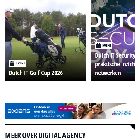
EVENT
Dutch IT Security 
praktische inzicht
EVENT
Dutch IT Golf Cup 2026
netwerken
Alle events
MEER OVER DIGITAL AGENCY