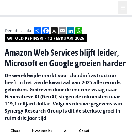
Deel
Facebook
X
Email
LinkedIn
WhatsApp
Deel dit artikel
WITOLD KEPINSKI - 12 FEBRUARI 2026
Amazon Web Services blijft leider,
Microsoft en Google groeien harder
De wereldwijde markt voor cloudinfrastructuur
heeft in het vierde kwartaal van 2025 alle records
gebroken. Gedreven door de enorme vraag naar
Generatieve AI (GenAI) stegen de inkomsten naar
119,1 miljard dollar. Volgens nieuwe gegevens van
Synergy Research Group is dit de sterkste groei in
ruim drie jaar tijd.
Cloud
Hyperscaler
Ai
Genai