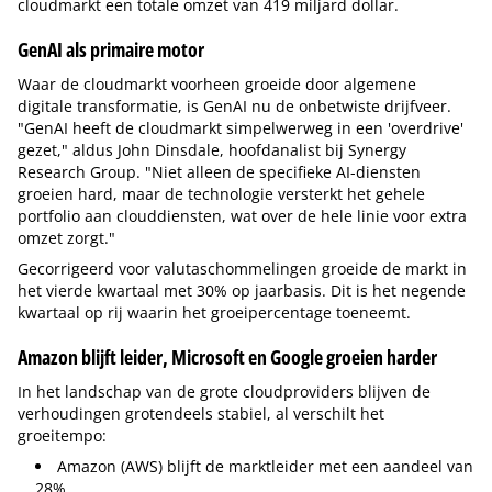
cloudmarkt een totale omzet van 419 miljard dollar.
GenAI als primaire motor
Waar de cloudmarkt voorheen groeide door algemene
digitale transformatie, is GenAI nu de onbetwiste drijfveer.
"GenAI heeft de cloudmarkt simpelwerweg in een 'overdrive'
gezet," aldus John Dinsdale, hoofdanalist bij Synergy
Research Group. "Niet alleen de specifieke AI-diensten
groeien hard, maar de technologie versterkt het gehele
portfolio aan clouddiensten, wat over de hele linie voor extra
omzet zorgt."
Gecorrigeerd voor valutaschommelingen groeide de markt in
het vierde kwartaal met 30% op jaarbasis. Dit is het negende
kwartaal op rij waarin het groeipercentage toeneemt.
Amazon blijft leider, Microsoft en Google groeien harder
In het landschap van de grote cloudproviders blijven de
verhoudingen grotendeels stabiel, al verschilt het
groeitempo:
Amazon (AWS) blijft de marktleider met een aandeel van
28%.