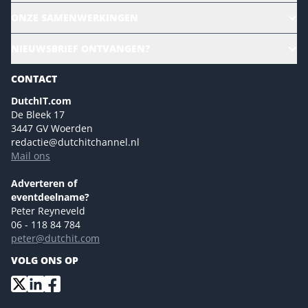
Alle evenementen
ONZE SAMENWERKINGEN
Ons team
CloudLunch
NIEUWSBRIEF ONTVANGEN?
Homepage
Gartner
Magazines
CONTACT
NL Digital
Colofon
DutchIT.com
Marketingmogelijkheden 2026
De Bleek 17
Eventmogelijkheden 2026
3447 GV Woerden
redactie@dutchitchannel.nl
Advertising opportunities 2026 ENG
Mail ons
Event opportunities 2026 ENG
Versturen
Adverteren of
eventdeelname?
Peter Reyneveld
06 - 118 84 784
peter@dutchit.com
VOLG ONS OP