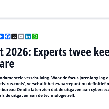
Gartner
I
Deel
Facebook
X
Email
LinkedIn
WhatsApp
t 2026: Experts twee ke
ware
ndamentele verschuiving. Waar de focus jarenlang lag o
tivirus-tools', verschuift het zwaartepunt nu definitief 
enbureau Omdia laten zien dat de uitgaven aan cybersecu
als de uitgaven aan de technologie zelf.