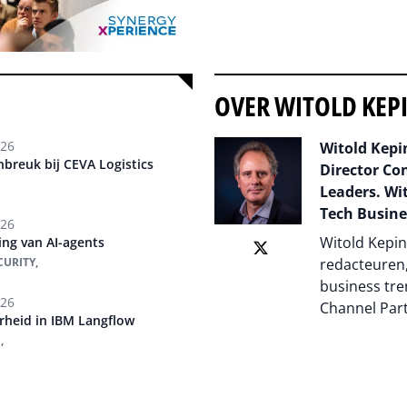
OVER WITOLD KEP
026
Witold Kepin
nbreuk bij CEVA Logistics
Director Co
Leaders. Wit
Tech Busine
026
Witold Kepin
ging van AI-agents
CURITY,
redacteuren,
business tre
026
Channel Par
rheid in IBM Langflow
,
Auteur pagi