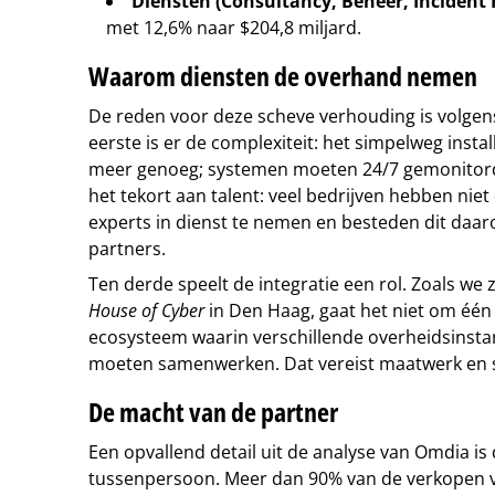
Diensten (Consultancy, Beheer, Incident 
met 12,6% naar $204,8 miljard.
Waarom diensten de overhand nemen
De reden voor deze scheve verhouding is volgens
eerste is er de complexiteit: het simpelweg instal
meer genoeg; systemen moeten 24/7 gemonitord
het tekort aan talent: veel bedrijven hebben nie
experts in dienst te nemen en besteden dit daar
partners.
Ten derde speelt de integratie een rol. Zoals we z
House of Cyber
in Den Haag, gaat het niet om één
ecosysteem waarin verschillende overheidsinstan
moeten samenwerken. Dat vereist maatwerk en s
De macht van de partner
Een opvallend detail uit de analyse van Omdia is 
tussenpersoon. Meer dan 90% van de verkopen v