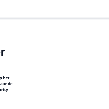
T-agenda
Meer
Dutch IT Leaders
er
p het
naar de
rity-