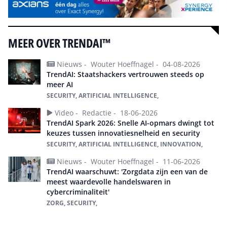
MEER OVER TRENDAI™
Nieuws -
Wouter Hoeffnagel -
04-08-2026
TrendAI: Staatshackers vertrouwen steeds op
meer AI
SECURITY, ARTIFICIAL INTELLIGENCE,
Video -
Redactie -
18-06-2026
TrendAI Spark 2026: Snelle AI-opmars dwingt tot
keuzes tussen innovatiesnelheid en security
SECURITY, ARTIFICIAL INTELLIGENCE, INNOVATION,
Nieuws -
Wouter Hoeffnagel -
11-06-2026
TrendAI waarschuwt: 'Zorgdata zijn een van de
meest waardevolle handelswaren in
cybercriminaliteit'
ZORG, SECURITY,
Alles over TrendAI™