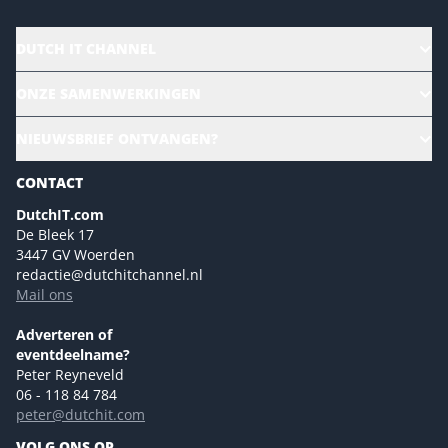
DUTCH IT CHANNEL
Alle evenementen
ONZE SAMENWERKINGEN
Ons team
CloudLunch
NIEUWSBRIEF ONTVANGEN?
Homepage
Gartner
Magazines
CONTACT
NL Digital
Colofon
DutchIT.com
Marketingmogelijkheden 2026
De Bleek 17
Eventmogelijkheden 2026
3447 GV Woerden
redactie@dutchitchannel.nl
Advertising opportunities 2026 ENG
Mail ons
Event opportunities 2026 ENG
Versturen
Adverteren of
eventdeelname?
Peter Reyneveld
06 - 118 84 784
peter@dutchit.com
VOLG ONS OP