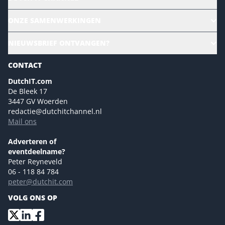
Alle evenementen
ONZE SAMENWERKINGEN
Ons team
CloudLunch
NIEUWSBRIEF ONTVANGEN?
Homepage
Gartner
Magazines
CONTACT
NL Digital
Colofon
DutchIT.com
Marketingmogelijkheden 2026
De Bleek 17
Eventmogelijkheden 2026
3447 GV Woerden
redactie@dutchitchannel.nl
Advertising opportunities 2026 ENG
Mail ons
Event opportunities 2026 ENG
Versturen
Adverteren of
eventdeelname?
Peter Reyneveld
06 - 118 84 784
peter@dutchit.com
VOLG ONS OP