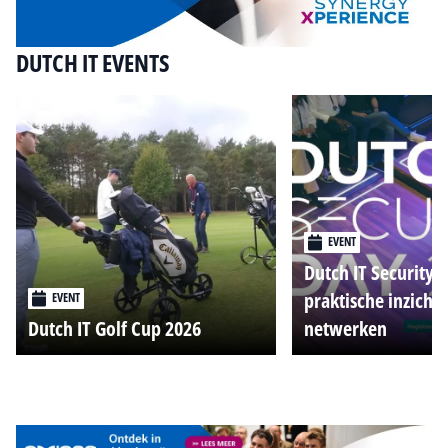
DUTCH IT EVENTS
EVENT
Dutch IT Security 
praktische inzicht
EVENT
Dutch IT Golf Cup 2026
netwerken
Alle events