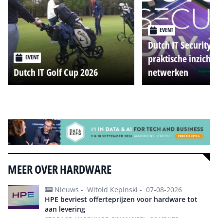
EVENT
Dutch IT Security 
praktische inzicht
EVENT
Dutch IT Golf Cup 2026
netwerken
Alle events
MEER OVER HARDWARE
Nieuws -
Witold Kepinski -
07-08-2026
HPE bevriest offerteprijzen voor hardware tot
aan levering