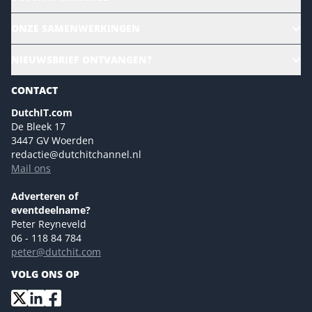
Alle evenementen
ONZE SAMENWERKINGEN
Ons team
CloudLunch
NIEUWSBRIEF ONTVANGEN?
Homepage
Gartner
Magazines
CONTACT
NL Digital
Colofon
DutchIT.com
Marketingmogelijkheden 2026
De Bleek 17
Eventmogelijkheden 2026
3447 GV Woerden
redactie@dutchitchannel.nl
Advertising opportunities 2026 ENG
Mail ons
Event opportunities 2026 ENG
Versturen
Adverteren of
eventdeelname?
Peter Reyneveld
06 - 118 84 784
peter@dutchit.com
VOLG ONS OP