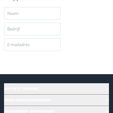
Versturen
DUTCH IT CHANNEL
Alle evenementen
ONZE SAMENWERKINGEN
Ons team
CloudLunch
NIEUWSBRIEF ONTVANGEN?
Homepage