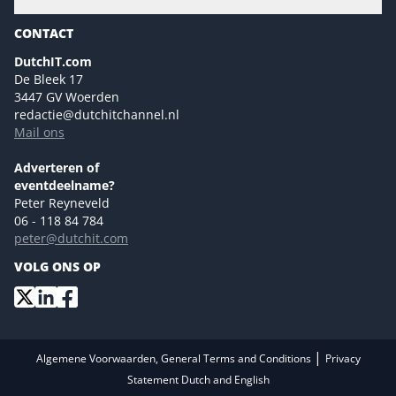
Gartner
Magazines
CONTACT
NL Digital
Colofon
DutchIT.com
Marketingmogelijkheden 2026
De Bleek 17
Eventmogelijkheden 2026
3447 GV Woerden
redactie@dutchitchannel.nl
Advertising opportunities 2026 ENG
Mail ons
Event opportunities 2026 ENG
Versturen
Adverteren of
eventdeelname?
Peter Reyneveld
06 - 118 84 784
peter@dutchit.com
VOLG ONS OP
|
Algemene Voorwaarden, General Terms and Conditions
Privacy
Statement Dutch and English